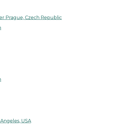
wer Prague, Czech Republic
m
m
s Angeles, USA