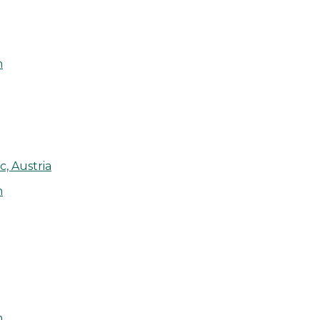
m
, Austria
m
m