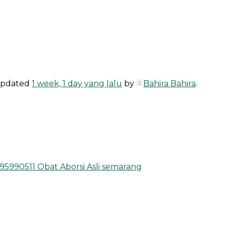
 updated
1 week, 1 day yang lalu
by
Bahira Bahira
.
5990511 Obat Aborsi Asli semarang