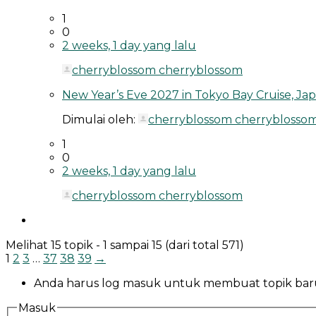
1
0
2 weeks, 1 day yang lalu
cherryblossom cherryblossom
New Year’s Eve 2027 in Tokyo Bay Cruise, Ja
Dimulai oleh:
cherryblossom cherryblosso
1
0
2 weeks, 1 day yang lalu
cherryblossom cherryblossom
Melihat 15 topik - 1 sampai 15 (dari total 571)
1
2
3
…
37
38
39
→
Anda harus log masuk untuk membuat topik bar
Masuk