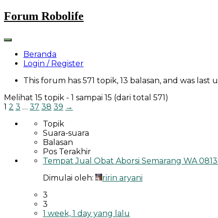
Skip
Forum Robolife
to
content
Beranda
Login / Register
This forum has 571 topik, 13 balasan, and was last
Melihat 15 topik - 1 sampai 15 (dari total 571)
1
2
3
…
37
38
39
→
Topik
Suara-suara
Balasan
Pos Terakhir
Tempat Jual Obat Aborsi Semarang WA 08139
Dimulai oleh:
ririn aryani
3
3
1 week, 1 day yang lalu