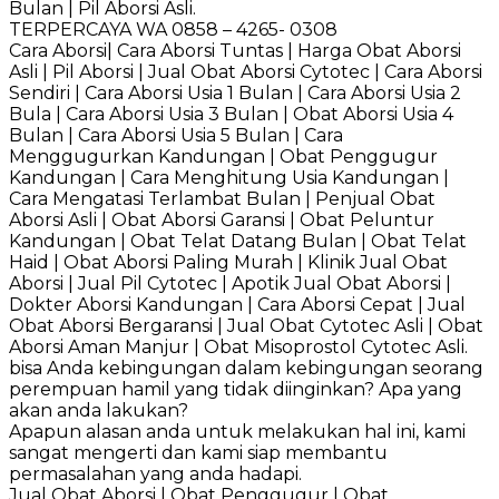
Bulan | Pil Aborsi Asli.
TERPERCAYA WA 0858 – 4265- 0308
Cara Aborsi| Cara Aborsi Tuntas | Harga Obat Aborsi
Asli | Pil Aborsi | Jual Obat Aborsi Cytotec | Cara Aborsi
Sendiri | Cara Aborsi Usia 1 Bulan | Cara Aborsi Usia 2
Bula | Cara Aborsi Usia 3 Bulan | Obat Aborsi Usia 4
Bulan | Cara Aborsi Usia 5 Bulan | Cara
Menggugurkan Kandungan | Obat Penggugur
Kandungan | Cara Menghitung Usia Kandungan |
Cara Mengatasi Terlambat Bulan | Penjual Obat
Aborsi Asli | Obat Aborsi Garansi | Obat Peluntur
Kandungan | Obat Telat Datang Bulan | Obat Telat
Haid | Obat Aborsi Paling Murah | Klinik Jual Obat
Aborsi | Jual Pil Cytotec | Apotik Jual Obat Aborsi |
Dokter Aborsi Kandungan | Cara Aborsi Cepat | Jual
Obat Aborsi Bergaransi | Jual Obat Cytotec Asli | Obat
Aborsi Aman Manjur | Obat Misoprostol Cytotec Asli.
bisa Anda kebingungan dalam kebingungan seorang
perempuan hamil yang tidak diinginkan? Apa yang
akan anda lakukan?
Apapun alasan anda untuk melakukan hal ini, kami
sangat mengerti dan kami siap membantu
permasalahan yang anda hadapi.
Jual Obat Aborsi | Obat Penggugur | Obat