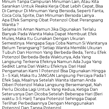
Minum Tanpa Campuran Minuman Lain, Atau Kita
Sarankan Untuk Reaksi Kerja Obat Lebih Cepat, Bisa
Di Campur Di Minuman Yang Bersoda, Seperti Fanta,
Coca Cola, Sprite, Dan Minuman Bersoda Lainya .
Apa Efek Samping Obat Potenzol Obat Perangsang
Wanita ?
Selama Ini Aman Namun Jika Digunakan Terlalu
Banyak Pada Wanita Maka Dapat Membuat Efek
Mules, Maka Itu Gunakan Dengan Ukuran
Semestinya. Mengapa Saya Coba Namun Si Wanitanya
Belum Terangsang? Setiap Wanita Memiliki Ukuran
Tubuh Dan Hormon Yang Berbeda-Beda, Tentu Efek
Potenzol Berbeda-Beda Waktunya, Ada Yang
Langsung Terkena Efeknya Namun Ada Juga Yang
Sedikit Lama Dari Waktu Efeknya. Dari Hasil
Pengamatan Kami 1 Potenzol Bisa Digunakan Hingga
3 – 5 Kali, Maka Itu JANGAN Langsung Percaya Pada 1
Efek Saja, Misalnya Setelah Wanita Idaman Anda
Diberi Potenzol Maka Langsung Bersemangat, Nah
Perlu Dicoba Lagi Untuk Yang Kedua, Ketiga Dan
Seterusnya Dan Dicoba Setelah Beberapa Hari (Beri
waktu 3-5 Hari) Tanpa Potenzol Sehingga Dapat
Terlihat Perbedaannya Dengan Menggunakan
Potenzol Dan Tanpa Potenzol