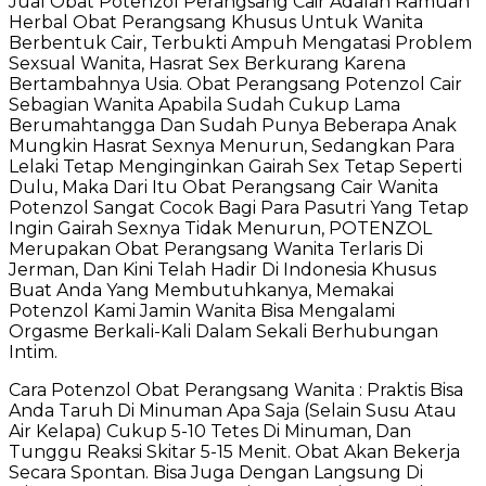
Jual Obat Potenzol Perangsang Cair Adalah Ramuan
Herbal Obat Perangsang Khusus Untuk Wanita
Berbentuk Cair, Terbukti Ampuh Mengatasi Problem
Sexsual Wanita, Hasrat Sex Berkurang Karena
Bertambahnya Usia. Obat Perangsang Potenzol Cair
Sebagian Wanita Apabila Sudah Cukup Lama
Berumahtangga Dan Sudah Punya Beberapa Anak
Mungkin Hasrat Sexnya Menurun, Sedangkan Para
Lelaki Tetap Menginginkan Gairah Sex Tetap Seperti
Dulu, Maka Dari Itu Obat Perangsang Cair Wanita
Potenzol Sangat Cocok Bagi Para Pasutri Yang Tetap
Ingin Gairah Sexnya Tidak Menurun, POTENZOL
Merupakan Obat Perangsang Wanita Terlaris Di
Jerman, Dan Kini Telah Hadir Di Indonesia Khusus
Buat Anda Yang Membutuhkanya, Memakai
Potenzol Kami Jamin Wanita Bisa Mengalami
Orgasme Berkali-Kali Dalam Sekali Berhubungan
Intim.
Cara Potenzol Obat Perangsang Wanita : Praktis Bisa
Anda Taruh Di Minuman Apa Saja (Selain Susu Atau
Air Kelapa) Cukup 5-10 Tetes Di Minuman, Dan
Tunggu Reaksi Skitar 5-15 Menit. Obat Akan Bekerja
Secara Spontan. Bisa Juga Dengan Langsung Di