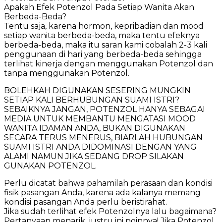
Apakah Efek Potenzol Pada Setiap Wanita Akan
Berbeda-Beda?
Tentu saja, karena hormon, kepribadian dan mood
setiap wanita berbeda-beda, maka tentu efeknya
berbeda-beda, maka itu saran kami cobalah 2-3 kali
penggunaan di hari yang berbeda-beda sehingga
terlihat kinerja dengan menggunakan Potenzol dan
tanpa menggunakan Potenzol.
BOLEHKAH DIGUNAKAN SESERING MUNGKIN
SETIAP KALI BERHUBUNGAN SUAMI ISTRI?
SEBAIKNYA JANGAN, POTENZOL HANYA SEBAGAI
MEDIA UNTUK MEMBANTU MENGATASI MOOD
WANITA IDAMAN ANDA, BUKAN DIGUNAKAN
SECARA TERUS MENERUS, BIARLAH HUBUNGAN
SUAMI ISTRI ANDA DIDOMINASI DENGAN YANG
ALAMI NAMUN JIKA SEDANG DROP SILAKAN
GUNAKAN POTENZOL.
Perlu dicatat bahwa pahamilah perasaan dan kondisi
fisik pasangan Anda, karena ada kalanya memang
kondisi pasangan Anda perlu beristirahat.
Jika sudah terlihat efek Potenzolnya lalu bagaimana?
Pertanyaan menarik, justru ini poinnya! Jika Potenzol