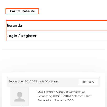
Skip
to
Forum Robolife
content
Beranda
Login / Register
September 20, 2025 pada 10:46 am
#9867
Jual Permen Candy B Complex Di
Semarang 085802911647 alamat Obat
Penambah Stamina COD