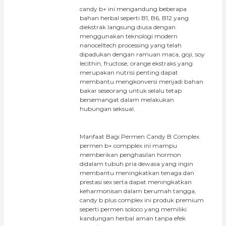
candy b+ ini mengandung beberapa
bahan herbal seperti B1, B6, B12 yang
diekstrak langsung diusa dengan
menggunakan teknologi modern
nanocelltech processing yang telah
dipadukan dengan ramuan maca, goji, soy
lecithin, fructose, orange ekstraks yang
merupakan nutrisi penting dapat
membantu mengkonversi menjadi bahan
bakar seseorang untuk selalu tetap
bersemangat dalam melakukan
hubungan seksual.
Manfaat Bagi Permen Candy B Complex
permen b+ compplex ini mampu
memberikan penghasilan hormon
didalam tubuh pria dewasa yang ingin
membantu meningkatkan tenaga dan
prestasi sex serta dapat meningkatkan
keharmonisan dalam berumah tangga,
candy b plus complex ini produk premium
seperti permen soloco yang memiliki
kandungan herbal aman tanpa efek