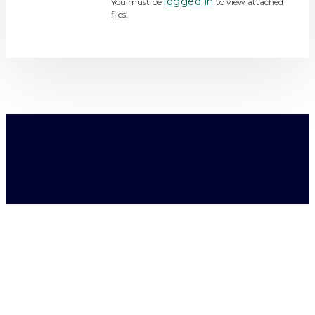
logged in
You must be
to view attached
files.