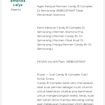
amanda
calya
Agen Penjual Permen Candy B Complex
Peserta
Di Semarang 085802911647 Obat
Penambah Stamina
Kami Menjual Candy B Complex Di
Semarang | Permen Stamina Pria
Semarang | Permen Candy B+ Di
Semarang | Permen Obat Kuat Di
Semarang | Harga Permen Candy B+ Di
Semarang |
PESAN Via WA/Tlpn: 085802911647
Pusat — Jual Candy B Complex Cod /
Antar Gratis
Candy B Complex Salah satu merupakan
obat kuat permen sebagai multi vitamin
untuk kesehatan vitalitas pria berkhasiat
untuk mengencangkan ereksi, keras, kuat
dan tahan lama mampu berulang-ulang
saat melakukan hubungan intim dengan