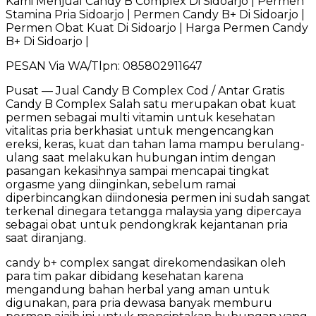
Kami Menjual Candy B Complex Di Sidoarjo | Permen
Stamina Pria Sidoarjo | Permen Candy B+ Di Sidoarjo |
Permen Obat Kuat Di Sidoarjo | Harga Permen Candy
B+ Di Sidoarjo |
PESAN Via WA/Tlpn: 085802911647
Pusat — Jual Candy B Complex Cod / Antar Gratis
Candy B Complex Salah satu merupakan obat kuat
permen sebagai multi vitamin untuk kesehatan
vitalitas pria berkhasiat untuk mengencangkan
ereksi, keras, kuat dan tahan lama mampu berulang-
ulang saat melakukan hubungan intim dengan
pasangan kekasihnya sampai mencapai tingkat
orgasme yang diinginkan, sebelum ramai
diperbincangkan diindonesia permen ini sudah sangat
terkenal dinegara tetangga malaysia yang dipercaya
sebagai obat untuk pendongkrak kejantanan pria
saat diranjang.
candy b+ complex sangat direkomendasikan oleh
para tim pakar dibidang kesehatan karena
mengandung bahan herbal yang aman untuk
digunakan, para pria dewasa banyak memburu