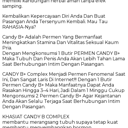
memiliki kandungan herbal aman tanpa efek
samping.
Kembalikan Kepercayaan Diri Anda Dan Buat
Pasangan Anda Tersenyum Kembali. Mau Tau
RAHASIA-Nya?
Candy B+ Adalah Permen Yang Bermanfaat
Meningkatkan Stamina Dan Vitalitas Seksual Kaum
Pria.
Dengan Mengkonsumsi 1 Butir PERMEN CANDY B+
Maka Tubuh Dan Penis Anda Akan Lebih Tahan Lama
Saat Berhubungan Intim Dengan Pasangan.
CANDY B+ Complex Menjadi Permen Fenomenal Saat
Ini, Dan Sangat Laris Di Internet!!! Dengan 1 Butir
Permen Candy B+ Maka Manfaatnya Dapat Anda
Rasakan Hingga 3–4 Hari, Jadi Dalam 1 Minggu Cukup
Mengonsumsi 2 Permen Candy B+ Agar Kejantanan
Anda Akan Selalu Terjaga Saat Berhubungan Intim
Dengan Pasangan.
KHASIAT CANDY B COMPLEX
membantu merangsang tubuh supaya tetap kuat
membantu menyeimbangkan hormon