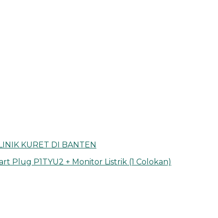
KLINIK KURET DI BANTEN
rt Plug P1TYU2 + Monitor Listrik (1 Colokan)