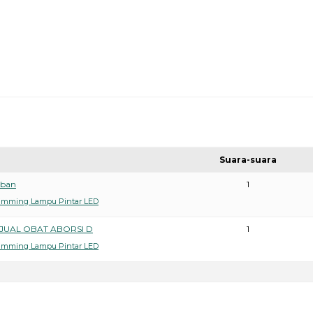
Suara-suara
i ban
1
Dimming Lampu Pintar LED
 JUAL OBAT ABORSI D
1
Dimming Lampu Pintar LED