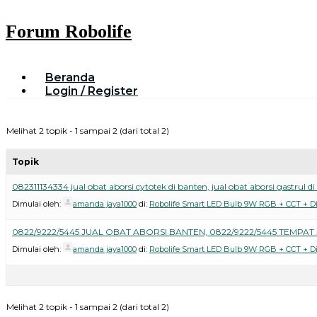
Forum Robolife
Beranda
Login / Register
Melihat 2 topik - 1 sampai 2 (dari total 2)
Topik
082311134334 jual obat aborsi cytotek di banten, jual obat aborsi gastrul d
Dimulai oleh:
amanda jaya1000
di:
Robolife Smart LED Bulb 9W RGB + CCT + 
0822/9222/5445 JUAL OBAT ABORSI BANTEN, 0822/9222/5445 TEMPAT
Dimulai oleh:
amanda jaya1000
di:
Robolife Smart LED Bulb 9W RGB + CCT + 
Melihat 2 topik - 1 sampai 2 (dari total 2)