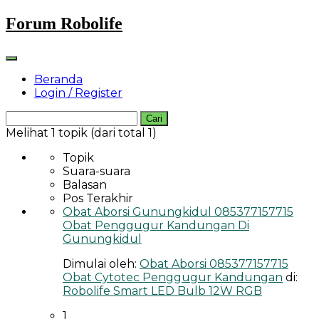
Skip
Forum Robolife
to
content
Beranda
Login / Register
Cari
untuk:
Melihat 1 topik (dari total 1)
Topik
Suara-suara
Balasan
Pos Terakhir
Obat Aborsi Gunungkidul 085377157715
Obat Penggugur Kandungan Di
Gunungkidul
Dimulai oleh:
Obat Aborsi 085377157715
Obat Cytotec Penggugur Kandungan
di:
Robolife Smart LED Bulb 12W RGB
1