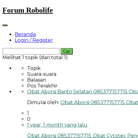
Skip
Forum Robolife
to
content
Beranda
Login / Register
Cari
untuk:
Melihat 1 topik (dari total 1)
Topik
Suara-suara
Balasan
Pos Terakhir
Obat Aborsi Barito Selatan 085377157715 
Dimulai oleh:
Obat Aborsi 085377157715 Ob
1
0
1 year, 1 month yang lalu
Obat Aborsi 085377157715 Obat Cytotec P