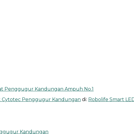
Obat Penggugur Kandungan Ampuh No.1
at Cytotec Penggugur Kandungan
di:
Robolife Smart L
enggugur Kandungan