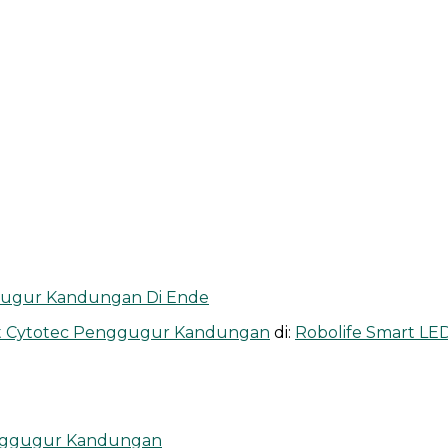
gugur Kandungan Di Ende
at Cytotec Penggugur Kandungan
di:
Robolife Smart L
enggugur Kandungan