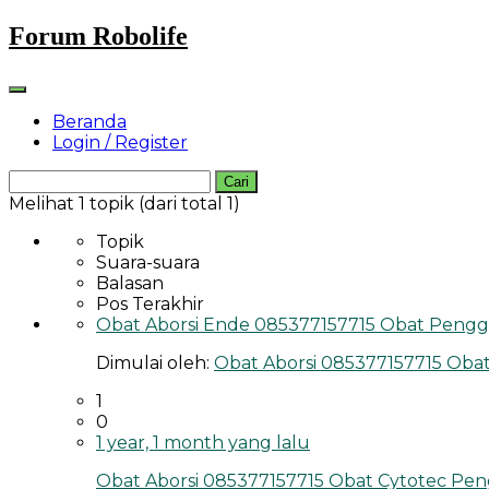
Skip
Forum Robolife
to
content
Beranda
Login / Register
Cari
untuk:
Melihat 1 topik (dari total 1)
Topik
Suara-suara
Balasan
Pos Terakhir
Obat Aborsi Ende 085377157715 Obat Peng
Dimulai oleh:
Obat Aborsi 085377157715 Ob
1
0
1 year, 1 month yang lalu
Obat Aborsi 085377157715 Obat Cytotec P