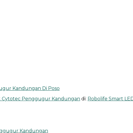
gugur Kandungan Di Poso
at Cytotec Penggugur Kandungan
di:
Robolife Smart L
enggugur Kandungan