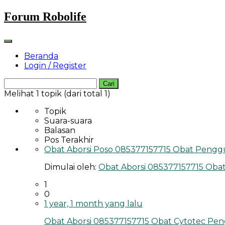
Skip
Forum Robolife
to
content
Beranda
Login / Register
Cari
untuk:
Melihat 1 topik (dari total 1)
Topik
Suara-suara
Balasan
Pos Terakhir
Obat Aborsi Poso 085377157715 Obat Peng
Dimulai oleh:
Obat Aborsi 085377157715 Ob
1
0
1 year, 1 month yang lalu
Obat Aborsi 085377157715 Obat Cytotec P