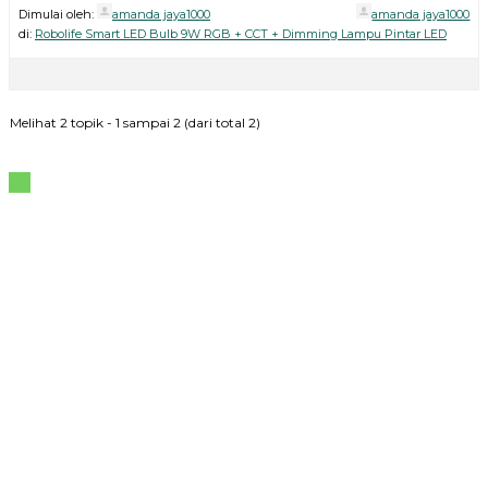
Dimulai oleh:
amanda jaya1000
amanda jaya1000
di:
Robolife Smart LED Bulb 9W RGB + CCT + Dimming Lampu Pintar LED
Melihat 2 topik - 1 sampai 2 (dari total 2)