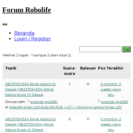
Skip
Forum Robolife
to
content
Beranda
Login / Register
Melihat 2 topik - 1 sampai 2 (dari total 2)
Topik
Suara-
Balasan
Pos Terakhir
suara
082311134334 Klinik Aborsi Di
1
0
9 months, 2
Depok (082311134334) Klinik
weeks yang
Aborsi Kuret Di Depok
lalu
Dimulai oleh:
amanda jaya1000
amanda jaya1000
di:
Robolife Smart LED Bulb 9W RGB + CCT + Dimming Lampu Pintar LED
082311134334 Klinik Aborsi Di
0
0
9 months, 2
Depok (082311134334) Klinik
weeks yang
Aborsi Kuret Di Depok,
lalu