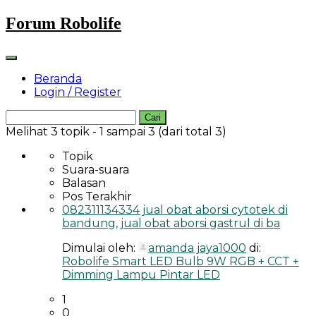
Skip
Forum Robolife
to
content
Beranda
Login / Register
Cari
untuk:
Melihat 3 topik - 1 sampai 3 (dari total 3)
Topik
Suara-suara
Balasan
Pos Terakhir
082311134334 jual obat aborsi cytotek di
bandung, jual obat aborsi gastrul di ba
Dimulai oleh:
amanda jaya1000
di:
Robolife Smart LED Bulb 9W RGB + CCT +
Dimming Lampu Pintar LED
1
0