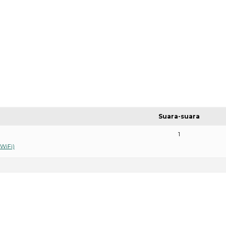
Suara-suara
1
 WiFi)