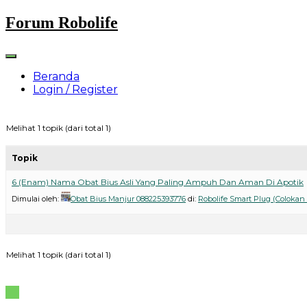
Skip
Forum Robolife
to
content
Beranda
Login / Register
Melihat 1 topik (dari total 1)
Topik
6 (Enam) Nama Obat Bius Asli Yang Paling Ampuh Dan Aman Di Apotik
Dimulai oleh:
Obat Bius Manjur 088225393776
di:
Robolife Smart Plug (Colokan
Melihat 1 topik (dari total 1)