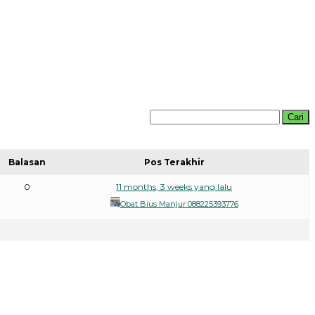
Balasan
Pos Terakhir
0
11 months, 3 weeks yang lalu
Obat Bius Manjur 088225393776