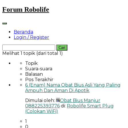
Skip
Forum Robolife
to
content
Beranda
Login / Register
Cari
untuk:
Melihat 1 topik (dari total 1)
Topik
Suara-suara
Balasan
Pos Terakhir
6 (Enam) Nama Obat Bius Asli Yang Paling
Ampuh Dan Aman Di Apotik
Dimulai oleh:
Obat Bius Manjur
088225393776
di:
Robolife Smart Plug
(Colokan WiFi)
1
0