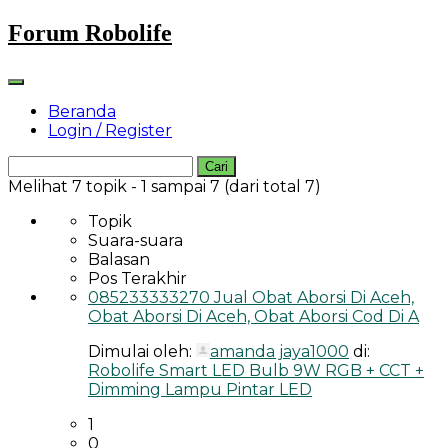
Skip
Forum Robolife
to
content
Beranda
Login / Register
Cari
untuk:
Melihat 7 topik - 1 sampai 7 (dari total 7)
Topik
Suara-suara
Balasan
Pos Terakhir
085233333270 Jual Obat Aborsi Di Aceh,
Obat Aborsi Di Aceh, Obat Aborsi Cod Di A
Dimulai oleh:
amanda jaya1000
di:
Robolife Smart LED Bulb 9W RGB + CCT +
Dimming Lampu Pintar LED
1
0