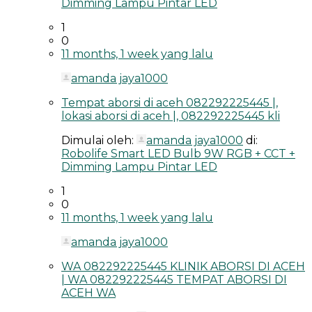
Dimming Lampu Pintar LED
1
0
11 months, 1 week yang lalu
amanda jaya1000
Tempat aborsi di aceh 082292225445 |,
lokasi aborsi di aceh |, 082292225445 kli
Dimulai oleh:
amanda jaya1000
di:
Robolife Smart LED Bulb 9W RGB + CCT +
Dimming Lampu Pintar LED
1
0
11 months, 1 week yang lalu
amanda jaya1000
WA 082292225445 KLINIK ABORSI DI ACEH
| WA 082292225445 TEMPAT ABORSI DI
ACEH WA