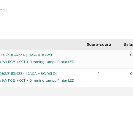
ster
Suara-suara
Bala
082/31113/4334 | JASA ABORSI
1
0
lb 9W RGB + CCT + Dimming Lampu Pintar LED
82/31113/4334 | JASA ABORSI DI
1
0
lb 9W RGB + CCT + Dimming Lampu Pintar LED