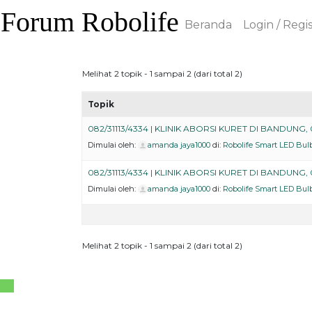
Skip
Forum Robolife
to
Beranda
Login / Regi
content
Melihat 2 topik - 1 sampai 2 (dari total 2)
Topik
082/31113/4334 | KLINIK ABORSI KURET DI BANDUNG, 
Dimulai oleh:
amanda jaya1000
di:
Robolife Smart LED Bu
082/31113/4334 | KLINIK ABORSI KURET DI BANDUNG, 0
Dimulai oleh:
amanda jaya1000
di:
Robolife Smart LED Bu
Melihat 2 topik - 1 sampai 2 (dari total 2)