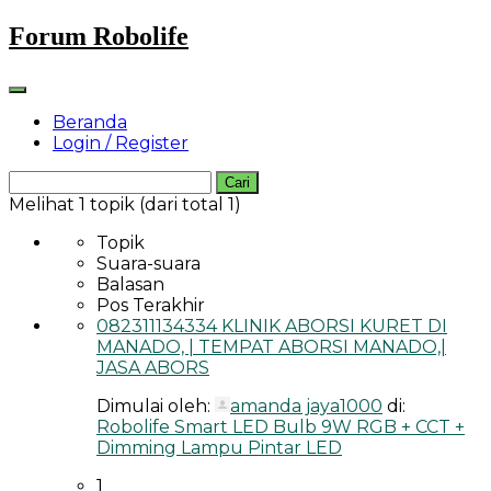
Skip
Forum Robolife
to
content
Beranda
Login / Register
Cari
untuk:
Melihat 1 topik (dari total 1)
Topik
Suara-suara
Balasan
Pos Terakhir
082311134334 KLINIK ABORSI KURET DI
MANADO, | TEMPAT ABORSI MANADO,|
JASA ABORS
Dimulai oleh:
amanda jaya1000
di:
Robolife Smart LED Bulb 9W RGB + CCT +
Dimming Lampu Pintar LED
1