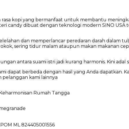
 rasa kopi yang bermanfaat untuk membantu meningka
isteri candy dibuat dengan teknologi modern SINO USA 
kelelahan dan memperlancar peredaran darah dalam tu
Merokok, sering tidur malam ataupun makan makanan ce
gan antara suami istri jadi kurang harmonis. Kini adal s
an kami dapat berbeda dengan hasil yang Anda dapatkan.
n pelanggan kami lainnya
an Keharmonisan Rumah Tangga
omegranade
i BPOM ML 824405001556