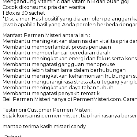
Mengandung vitamin c dan Vitamin B dari buah goji
Cocok dikonsumsi pria dan wanita
1 Box isi 30 sachet
*Disclaimer: Hasil positif yang dialami oleh pelangg
jawab apabila hasil yang Anda peroleh berbeda denga
Manfaat Permen Misteri antara lain :
Membantu meningkatkan stamina dan vitalitas pria da
Membantu memperlambat proses penuaan
Membantu memperlancar peredaran darah
Membantu meningkatkan energi dan fokus serta konse
Membantu mengatasi gangguan menopouse
Membantu lebih tahan lama dalam berhubungan
Membantu meningkatkan keharmonisan hubungan sua
Membantu mengurangi rasa stress atau tegang yang b
Membantu meningkatkan daya tahan tubuh
Membantu mengatasi penyakit rematik
Beli Permen Misteri hanya di PermenMisteri.com. Garan
Testimoni Customer Permen Misteri :
Sejak konsumsi permen misteri, tiap hari rasanya berse
mantap terima kasih misteri candy.