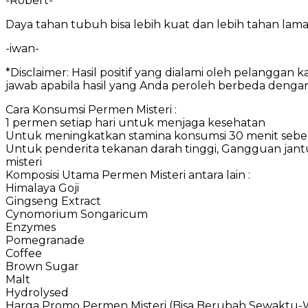
-Robert-
Daya tahan tubuh bisa lebih kuat dan lebih tahan lama
-iwan-
*Disclaimer: Hasil positif yang dialami oleh pelangg
jawab apabila hasil yang Anda peroleh berbeda denga
Cara Konsumsi Permen Misteri :
1 permen setiap hari untuk menjaga kesehatan
Untuk meningkatkan stamina konsumsi 30 menit se
Untuk penderita tekanan darah tinggi, Gangguan jant
misteri
Komposisi Utama Permen Misteri antara lain :
Himalaya Goji
Gingseng Extract
Cynomorium Songaricum
Enzymes
Pomegranade
Coffee
Brown Sugar
Malt
Hydrolysed
Harga Promo Permen Misteri (Bisa Berubah Sewaktu-