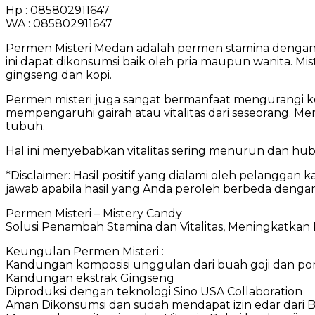
Hp : 085802911647
WA : 085802911647
Permen Misteri Medan adalah permen stamina dengan
ini dapat dikonsumsi baik oleh pria maupun wanita. M
gingseng dan kopi.
Permen misteri juga sangat bermanfaat mengurangi 
mempengaruhi gairah atau vitalitas dari seseorang. 
tubuh.
Hal ini menyebabkan vitalitas sering menurun dan hubun
*Disclaimer: Hasil positif yang dialami oleh pelangg
jawab apabila hasil yang Anda peroleh berbeda denga
Permen Misteri – Mistery Candy
Solusi Penambah Stamina dan Vitalitas, Meningkatk
Keungulan Permen Misteri :
Kandungan komposisi unggulan dari buah goji dan p
Kandungan ekstrak Gingseng
Diproduksi dengan teknologi Sino USA Collaboration
Aman Dikonsumsi dan sudah mendapat izin edar dar