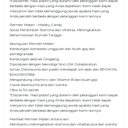
*Disclaimer: Hasil positif yang dialami oleh pelanggan kami dapat
berbeda dengan hasil yang Anda dapatkan. Kami tidak dapat
menjamin dan tidak bertanggung jawab apabila hasil yang
Anda peroleh berbeda dengan pelanggan kami lainnya
Permen Misteri – Mistery Candy
Solusi Penambah Stamina dan Vitalitas, Meningkatkan
Keharmonisan Rumah Tangga
Keungulan Permen Misteri :
Kandungan komposisi unggulan dari buah goji dan
pomegranade
Kandungan ekstrak Gingseng
Diproduksi dengan teknologi Sino USA Collaboration
Aman Dikonsumsi dan sudah mendapat izin edar dari BPOM ML
824405001556
Mengandung vitamin c dan Vitamin B dari buah goji
Cocok dikonsumsi pria dan wanita
1 Box isi 30 sachet
*Disclaimer: Hasil positif yang dialami oleh pelanggan kami dapat
berbeda dengan hasil yang Anda dapatkan. Kami tidak dapat
menjamin dan tidak bertanggung jawab apabila hasil yang
Anda peroleh berbeda dengan pelanggan kami lainnya
Manfaat Permen Misteri antara lain :
Membantu meningkatkan stamina dan vitalitas pria dan wanita