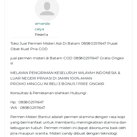
amanda
calya
Peserta
Toko Jual Permen Misteri Asli Di Batam 085802911647 Pusat
Obat Kuat Pria COD
jual permen misteri di Batam COD 085802911647 Gratis Ongkir
!!!
MELAYAN PENGIRIMAN KESELURUH WILAYAH INDONESIA &
LUAR NEGERI PRIVASI DI JAMIN 100% AMAN
PROMO MINGGU INI BELI 3 BONUS 1 FREE ONGKIR
Konsultasi & Pemesanan silahkan Hubungi :
Hp : 085802911647
WA : 085802911647
Permen Misteri Bantul adalah permen stamina dengan rasa kopi
yang bermanfaat untuk membantu meningkatkan stamina dan
kebugaran tubuh. Permen misteri ini dapat dikonsumsi baik oleh
pria maupun wanita. Misteri candy dibuat dengan teknologi