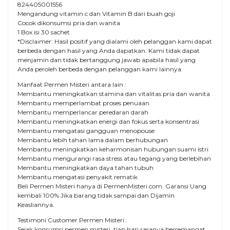
824405001556
Mengandung vitamin c dan Vitamin B dari buah goji
Cocok dikonsumsi pria dan wanita
1 Box isi 30 sachet
*Disclaimer: Hasil positif yang dialami oleh pelanggan kami dapat
berbeda dengan hasil yang Anda dapatkan. Kami tidak dapat
menjamin dan tidak bertanggung jawab apabila hasil yang
Anda peroleh berbeda dengan pelanggan kami lainnya
Manfaat Permen Misteri antara lain :
Membantu meningkatkan stamina dan vitalitas pria dan wanita
Membantu memperlambat proses penuaan
Membantu memperlancar peredaran darah
Membantu meningkatkan energi dan fokus serta konsentrasi
Membantu mengatasi gangguan menopouse
Membantu lebih tahan lama dalam berhubungan
Membantu meningkatkan keharmonisan hubungan suami istri
Membantu mengurangi rasa stress atau tegang yang berlebihan
Membantu meningkatkan daya tahan tubuh
Membantu mengatasi penyakit rematik
Beli Permen Misteri hanya di PermenMisteri.com. Garansi Uang
kembali 100% Jika barang tidak sampai dan Dijamin
Keasliannya.
Testimoni Customer Permen Misteri :
Sejak konsumsi permen misteri, tiap hari rasanya bersemangat