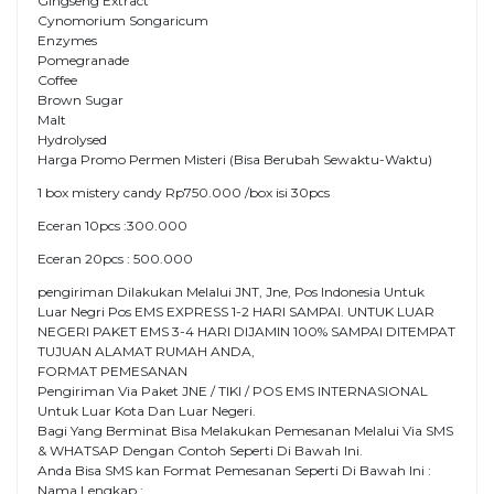
Gingseng Extract
Cynomorium Songaricum
Enzymes
Pomegranade
Coffee
Brown Sugar
Malt
Hydrolysed
Harga Promo Permen Misteri (Bisa Berubah Sewaktu-Waktu)
1 box mistery candy Rp750.000 /box isi 30pcs
Eceran 10pcs :300.000
Eceran 20pcs : 500.000
pengiriman Dilakukan Melalui JNT, Jne, Pos Indonesia Untuk
Luar Negri Pos EMS EXPRESS 1-2 HARI SAMPAI. UNTUK LUAR
NEGERI PAKET EMS 3-4 HARI DIJAMIN 100% SAMPAI DITEMPAT
TUJUAN ALAMAT RUMAH ANDA,
FORMAT PEMESANAN
Pengiriman Via Paket JNE / TIKI / POS EMS INTERNASIONAL
Untuk Luar Kota Dan Luar Negeri.
Bagi Yang Berminat Bisa Melakukan Pemesanan Melalui Via SMS
& WHATSAP Dengan Contoh Seperti Di Bawah Ini.
Anda Bisa SMS kan Format Pemesanan Seperti Di Bawah Ini :
Nama Lengkap : __________