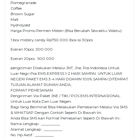
Pomegranade
Coffee
Brown Sugar
Malt
Hydrolysed
Harga Promo Permen Misteri (Bisa Berubah Sewaktu-Waktu)
1 box mistery candy Rp750.000 /box isi 30pcs
Eceran 10pcs :300.000
Eceran 20pcs : 500.000
pengiriman Dilakukan Melalui JNT, Jne, Pos Indonesia Untuk
Luar Negri Pos EMS EXPRESS 1-2 HARI SAMPAI. UNTUK LUAR
NEGERI PAKET EMS 3-4 HARI DIJAMIN 100% SAMPAI DITEMPAT
TUJUAN ALAMAT RUMAH ANDA,
FORMAT PEMESANAN
Pengiriman Via Paket JNE / TIKI / POS EMS INTERNASIONAL
Untuk Luar Kota Dan Luar Negeri.
Bagi Yang Berminat Bisa Melakukan Pemesanan Melalui Via SMS
& WHATSAP Dengan Contoh Seperti Di Bawah Ini.
Anda Bisa SMS kan Format Pemesanan Seperti Di Bawah Ini :
Nama Lengkap : __________
Alamat Lengkap : __________
No. Hp Aktif : __________