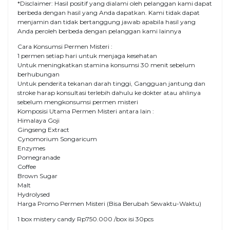
*Disclaimer: Hasil positif yang dialami oleh pelanggan kami dapat
berbeda dengan hasil yang Anda dapatkan. Kami tidak dapat
menjamin dan tidak bertanggung jawab apabila hasil yang
Anda peroleh berbeda dengan pelanggan kami lainnya
Cara Konsumsi Permen Misteri :
1 permen setiap hari untuk menjaga kesehatan
Untuk meningkatkan stamina konsumsi 30 menit sebelum
berhubungan
Untuk penderita tekanan darah tinggi, Gangguan jantung dan
stroke harap konsultasi terlebih dahulu ke dokter atau ahlinya
sebelum mengkonsumsi permen misteri
Komposisi Utama Permen Misteri antara lain :
Himalaya Goji
Gingseng Extract
Cynomorium Songaricum
Enzymes
Pomegranade
Coffee
Brown Sugar
Malt
Hydrolysed
Harga Promo Permen Misteri (Bisa Berubah Sewaktu-Waktu)
1 box mistery candy Rp750.000 /box isi 30pcs