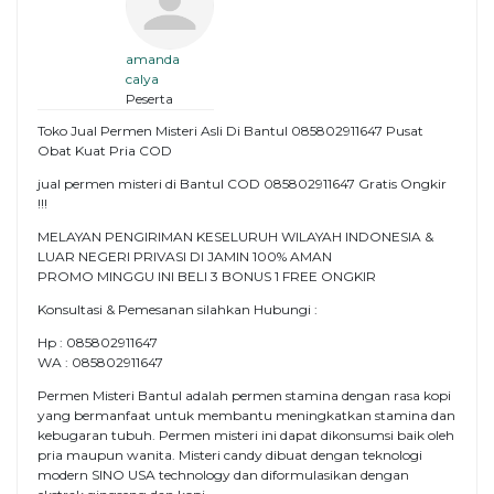
amanda
calya
Peserta
Toko Jual Permen Misteri Asli Di Bantul 085802911647 Pusat
Obat Kuat Pria COD
jual permen misteri di Bantul COD 085802911647 Gratis Ongkir
!!!
MELAYAN PENGIRIMAN KESELURUH WILAYAH INDONESIA &
LUAR NEGERI PRIVASI DI JAMIN 100% AMAN
PROMO MINGGU INI BELI 3 BONUS 1 FREE ONGKIR
Konsultasi & Pemesanan silahkan Hubungi :
Hp : 085802911647
WA : 085802911647
Permen Misteri Bantul adalah permen stamina dengan rasa kopi
yang bermanfaat untuk membantu meningkatkan stamina dan
kebugaran tubuh. Permen misteri ini dapat dikonsumsi baik oleh
pria maupun wanita. Misteri candy dibuat dengan teknologi
modern SINO USA technology dan diformulasikan dengan