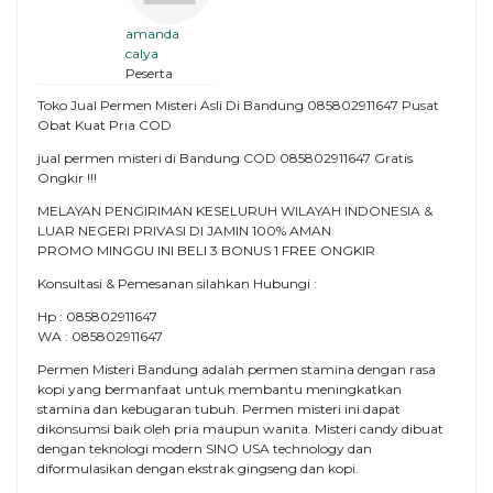
amanda
calya
Peserta
Toko Jual Permen Misteri Asli Di Bandung 085802911647 Pusat
Obat Kuat Pria COD
jual permen misteri di Bandung COD 085802911647 Gratis
Ongkir !!!
MELAYAN PENGIRIMAN KESELURUH WILAYAH INDONESIA &
LUAR NEGERI PRIVASI DI JAMIN 100% AMAN
PROMO MINGGU INI BELI 3 BONUS 1 FREE ONGKIR
Konsultasi & Pemesanan silahkan Hubungi :
Hp : 085802911647
WA : 085802911647
Permen Misteri Bandung adalah permen stamina dengan rasa
kopi yang bermanfaat untuk membantu meningkatkan
stamina dan kebugaran tubuh. Permen misteri ini dapat
dikonsumsi baik oleh pria maupun wanita. Misteri candy dibuat
dengan teknologi modern SINO USA technology dan
diformulasikan dengan ekstrak gingseng dan kopi.