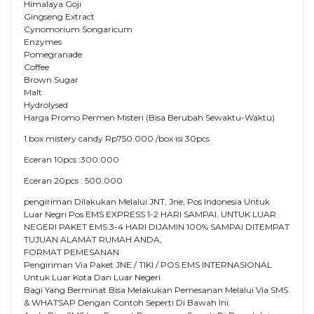
Himalaya Goji
Gingseng Extract
Cynomorium Songaricum
Enzymes
Pomegranade
Coffee
Brown Sugar
Malt
Hydrolysed
Harga Promo Permen Misteri (Bisa Berubah Sewaktu-Waktu)
1 box mistery candy Rp750.000 /box isi 30pcs
Eceran 10pcs :300.000
Eceran 20pcs : 500.000
pengiriman Dilakukan Melalui JNT, Jne, Pos Indonesia Untuk
Luar Negri Pos EMS EXPRESS 1-2 HARI SAMPAI. UNTUK LUAR
NEGERI PAKET EMS 3-4 HARI DIJAMIN 100% SAMPAI DITEMPAT
TUJUAN ALAMAT RUMAH ANDA,
FORMAT PEMESANAN
Pengiriman Via Paket JNE / TIKI / POS EMS INTERNASIONAL
Untuk Luar Kota Dan Luar Negeri.
Bagi Yang Berminat Bisa Melakukan Pemesanan Melalui Via SMS
& WHATSAP Dengan Contoh Seperti Di Bawah Ini.