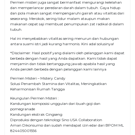
Permen misteri juga sangat bermanfaat mengurangi kelelahan
dan memperlancar peredaran darah dalam tubuh. Gaya hidup
dan pola makan sangat mempengaruhi gairah atau vitalitas dari
seseorang. Merokok, sering tidur malam ataupun makan
makanan cepat saji membuat penumpukan zat radikal di dalam
tubuh.
Hal ini menyebabkan vitalitas sering menurun dan hubungan
antara suami istri jadi kurang harmonis. Kini adal solusinya!
*Disclaimer: Hasil positif yang dialami oleh pelanggan kami dapat
berbeda dengan hasil yang Anda dapatkan. Kami tidak dapat
menjamin dan tidak bertanggung jawab apabila hasil yang
Anda peroleh berbeda dengan pelanggan kami lainnya
Permen Misteri – Mistery Candy
Solusi Penambah Stamina dan Vitalitas, Meningkatkan
Keharmonisan Rumah Tangga
Keungulan Permen Misteri :
Kandungan komposisi unggulan dari buah goji dan
pomegranade
Kandungan ekstrak Gingseng
Diproduksi dengan teknologi Sino USA Collaboration
Aman Dikonsumsi dan sudah mendapat izin edar dari BPOM ML
824405001556