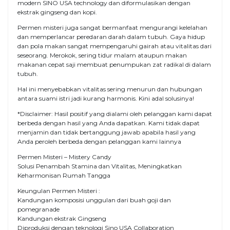
modern SINO USA technology dan diformulasikan dengan
ekstrak gingseng dan kopi.
Permen misteri juga sangat bermanfaat mengurangi kelelahan
dan memperlancar peredaran darah dalam tubuh. Gaya hidup
dan pola makan sangat mempengaruhi gairah atau vitalitas dari
seseorang. Merokok, sering tidur malam ataupun makan
makanan cepat saji membuat penumpukan zat radikal di dalam
tubuh.
Hal ini menyebabkan vitalitas sering menurun dan hubungan
antara suami istri jadi kurang harmonis. Kini adal solusinya!
*Disclaimer: Hasil positif yang dialami oleh pelanggan kami dapat
berbeda dengan hasil yang Anda dapatkan. Kami tidak dapat
menjamin dan tidak bertanggung jawab apabila hasil yang
Anda peroleh berbeda dengan pelanggan kami lainnya
Permen Misteri – Mistery Candy
Solusi Penambah Stamina dan Vitalitas, Meningkatkan
Keharmonisan Rumah Tangga
Keungulan Permen Misteri :
Kandungan komposisi unggulan dari buah goji dan
pomegranade
Kandungan ekstrak Gingseng
Diproduksi dengan teknologi Sino USA Collaboration