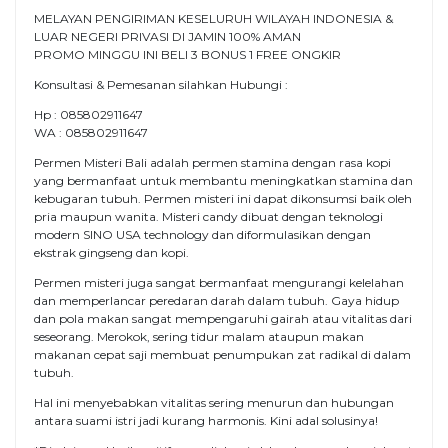
MELAYAN PENGIRIMAN KESELURUH WILAYAH INDONESIA &
LUAR NEGERI PRIVASI DI JAMIN 100% AMAN
PROMO MINGGU INI BELI 3 BONUS 1 FREE ONGKIR
Konsultasi & Pemesanan silahkan Hubungi :
Hp : 085802911647
WA : 085802911647
Permen Misteri Bali adalah permen stamina dengan rasa kopi
yang bermanfaat untuk membantu meningkatkan stamina dan
kebugaran tubuh. Permen misteri ini dapat dikonsumsi baik oleh
pria maupun wanita. Misteri candy dibuat dengan teknologi
modern SINO USA technology dan diformulasikan dengan
ekstrak gingseng dan kopi.
Permen misteri juga sangat bermanfaat mengurangi kelelahan
dan memperlancar peredaran darah dalam tubuh. Gaya hidup
dan pola makan sangat mempengaruhi gairah atau vitalitas dari
seseorang. Merokok, sering tidur malam ataupun makan
makanan cepat saji membuat penumpukan zat radikal di dalam
tubuh.
Hal ini menyebabkan vitalitas sering menurun dan hubungan
antara suami istri jadi kurang harmonis. Kini adal solusinya!