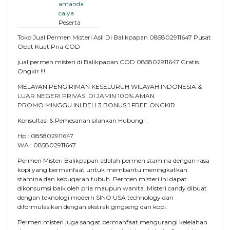
amanda
calya
Peserta
Toko Jual Permen Misteri Asli Di Balikpapan 085802911647 Pusat
Obat Kuat Pria COD
jual permen misteri di Balikpapan COD 085802911647 Gratis
Ongkir !!!
MELAYAN PENGIRIMAN KESELURUH WILAYAH INDONESIA &
LUAR NEGERI PRIVASI DI JAMIN 100% AMAN
PROMO MINGGU INI BELI 3 BONUS 1 FREE ONGKIR
Konsultasi & Pemesanan silahkan Hubungi :
Hp : 085802911647
WA : 085802911647
Permen Misteri Balikpapan adalah permen stamina dengan rasa
kopi yang bermanfaat untuk membantu meningkatkan
stamina dan kebugaran tubuh. Permen misteri ini dapat
dikonsumsi baik oleh pria maupun wanita. Misteri candy dibuat
dengan teknologi modern SINO USA technology dan
diformulasikan dengan ekstrak gingseng dan kopi.
Permen misteri juga sangat bermanfaat mengurangi kelelahan