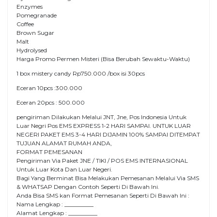
Enzymes
Pomegranade
Coffee
Brown Sugar
Malt
Hydrolysed
Harga Promo Permen Misteri (Bisa Berubah Sewaktu-Waktu)
1 box mistery candy Rp750.000 /box isi 30pcs
Eceran 10pcs :300.000
Eceran 20pcs : 500.000
pengiriman Dilakukan Melalui JNT, Jne, Pos Indonesia Untuk
Luar Negri Pos EMS EXPRESS 1-2 HARI SAMPAI. UNTUK LUAR
NEGERI PAKET EMS 3-4 HARI DIJAMIN 100% SAMPAI DITEMPAT
TUJUAN ALAMAT RUMAH ANDA,
FORMAT PEMESANAN
Pengiriman Via Paket JNE / TIKI / POS EMS INTERNASIONAL
Untuk Luar Kota Dan Luar Negeri.
Bagi Yang Berminat Bisa Melakukan Pemesanan Melalui Via SMS
& WHATSAP Dengan Contoh Seperti Di Bawah Ini.
Anda Bisa SMS kan Format Pemesanan Seperti Di Bawah Ini :
Nama Lengkap : __________
Alamat Lengkap : __________