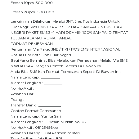
Eceran 10pcs :300.000
Eceran 20pcs : 500.000
pengiriman Dilakukan Melalui JNT, Jne, Pos Indonesia Untuk
Luar Negri Pos EMS EXPRESS 1-2 HARI SAMPAI. UNTUK LUAR
NEGERI PAKET EMS 3-4 HARI DIJAMIN 100% SAMPAI DITEMPAT
TUJUAN ALAMAT RUMAH ANDA,
FORMAT PEMESANAN
Pengiriman Via Paket JNE / TIKI / POS EMS INTERNASIONAL
Untuk Luar Kota Dan Luar Negeri.
Bagi Yang Berminat Bisa Melakukan Pemesanan Melalui Via SMS
& WHATSAP Dengan Contoh Seperti Di Bawah Ini.
Anda Bisa SMS kan Format Pemesanan Seperti Di Bawah Ini :
Nama Lengkap : __________
Alamat Lengkap : __________
No. Hp Aktif : __________
Pesanan Bar
Peang : __________
Transfer Bank : ____________
Contoh Format Pemesanan
Nama Lengkap : Yunita Sari
Alamat Lengkap : Jl. Hasan Nuddin No.102
No. Hp Aktif : 08123456xxx
Pesanan Barang : Jual Permen misteri
Transfer Bank : Via Bank BRI