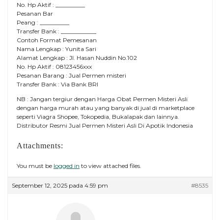
No. Hp Aktif : __________
Pesanan Bar
Peang : __________
Transfer Bank : ____________
Contoh Format Pemesanan
Nama Lengkap : Yunita Sari
Alamat Lengkap : Jl. Hasan Nuddin No.102
No. Hp Aktif : 08123456xxx
Pesanan Barang : Jual Permen misteri
Transfer Bank : Via Bank BRI
NB : Jangan tergiur dengan Harga Obat Permen Misteri Asli
dengan harga murah atau yang banyak di jual di marketplace
seperti Viagra Shopee, Tokopedia, Bukalapak dan lainnya.
Distributor Resmi Jual Permen Misteri Asli Di Apotik Indonesia
Attachments:
You must be
logged in
to view attached files.
September 12, 2025 pada 4:59 pm
#8535