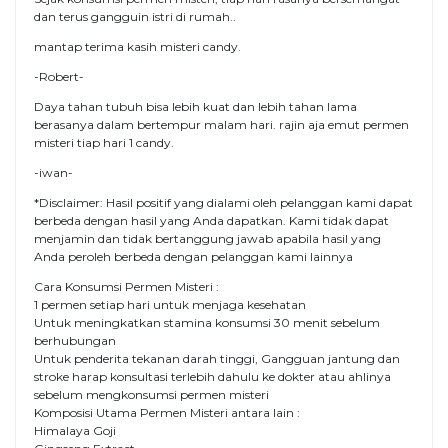
dan terus gangguin istri di rumah..
mantap terima kasih misteri candy.
-Robert-
Daya tahan tubuh bisa lebih kuat dan lebih tahan lama
berasanya dalam bertempur malam hari. rajin aja emut permen
misteri tiap hari 1 candy.
-iwan-
*Disclaimer: Hasil positif yang dialami oleh pelanggan kami dapat
berbeda dengan hasil yang Anda dapatkan. Kami tidak dapat
menjamin dan tidak bertanggung jawab apabila hasil yang
Anda peroleh berbeda dengan pelanggan kami lainnya
Cara Konsumsi Permen Misteri :
1 permen setiap hari untuk menjaga kesehatan
Untuk meningkatkan stamina konsumsi 30 menit sebelum
berhubungan
Untuk penderita tekanan darah tinggi, Gangguan jantung dan
stroke harap konsultasi terlebih dahulu ke dokter atau ahlinya
sebelum mengkonsumsi permen misteri
Komposisi Utama Permen Misteri antara lain :
Himalaya Goji