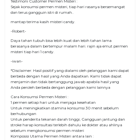
Testimoni Customer Permen Misteri :
Sejak konsumsi permen misteri, tiap hari rasanya bersemangat
dan terus gangguin istri di rumah..
mantap terima kasih misteri candy.
-Robert-
Daya tahan tubuh bisa lebih kuat dan lebih tahan lama
berasanya dalam bertempur malam hari. rajin aja emut permen
misteri tiap hari 1 candy.
-iwan-
*Disclaimer: Hasil positif yang dialami oleh pelanggan kami dapat
berbeda dengan hasil yang Anda dapatkan. Kami tidak dapat
menjamin dan tidak bertanggung jawab apabila hasil yang
Anda peroleh berbeda dengan pelanggan kami lainnya
Cara Konsumsi Permen Misteri :
1 permen setiap hari untuk menjaga kesehatan
Untuk meningkatkan stamina konsumsi 30 menit sebelum
berhubungan
Untuk penderita tekanan darah tinggi, Gangguan jantung dan
stroke harap konsultasi terlebih dahulu ke dokter atau ahlinya
sebelum mengkonsumsi permen misteri
Komposisi Utama Permen Misteri antara lain :