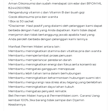
Aman Dikonsumsi dan sudah mendapat izin edar dari BPOM ML
824405001556
Mengandung vitamin c dan Vitamin B dari buah goji
Cocok dikonsumsi pria dan wanita
1 Box isi 30 sachet
*Disclaimer: Hasil positif yang dialami oleh pelanggan kami dapat
berbeda dengan hasil yang Anda dapatkan. Kami tidak dapat
menjamin dan tidak bertanggung jawab apabila hasil yang
Anda peroleh berbeda dengan pelanggan kami lainnya
Manfaat Permen Misteri antara lain :
Membantu meningkatkan stamina dan vitalitas pria dan wanita
Membantu memperlambat proses penuaan
Membantu memperlancar peredaran darah
Membantu meningkatkan energi dan fokus serta konsentrasi
Membantu mengatasi gangguan menopouse
Membantu lebih tahan lama dalam berhubungan
Membantu meningkatkan keharmonisan hubungan suami istri
Membantu mengurangi rasa stress atau tegang yang berlebihan
Membantu meningkatkan daya tahan tubuh
Membantu mengatasi penyakit rematik
Beli Permen Misteri hanya di PermenMisteri.com. Garansi Uang
kembali 100% Jika barang tidak sampai dan Dijamin
Keasliannya.