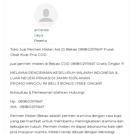
amanda
calya
Peserta
Toko Jual Permen Misteri Asli Di Bekasi 085802911647 Pusat
Obat Kuat Pria COD
jual permen misteri di Bekasi COD 085802911647 Gratis Ongkir !!!
MELAYAN PENGIRIMAN KESELURUH WILAYAH INDONESIA &
LUAR NEGERI PRIVASI DI JAMIN 100% AMAN
PROMO MINGGU INI BELI 3 BONUS 1 FREE ONGKIR
Konsultasi & Pemesanan silahkan Hubungi :
Hp : 085802911647
WA : 085802911647
Permen Misteri Bekasi adalah permen stamina dengan rasa kopi
yang bermanfaat untuk membantu meningkatkan stamina dan
kebugaran tubuh. Permen misteri ini dapat dikonsumsi baik oleh
pria maupun wanita. Misteri candy dibuat dengan teknologi