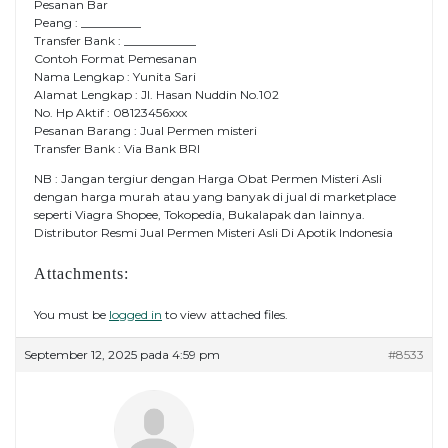
Pesanan Bar
Peang : __________
Transfer Bank : ____________
Contoh Format Pemesanan
Nama Lengkap : Yunita Sari
Alamat Lengkap : Jl. Hasan Nuddin No.102
No. Hp Aktif : 08123456xxx
Pesanan Barang : Jual Permen misteri
Transfer Bank : Via Bank BRI
NB : Jangan tergiur dengan Harga Obat Permen Misteri Asli
dengan harga murah atau yang banyak di jual di marketplace
seperti Viagra Shopee, Tokopedia, Bukalapak dan lainnya.
Distributor Resmi Jual Permen Misteri Asli Di Apotik Indonesia
Attachments:
You must be
logged in
to view attached files.
September 12, 2025 pada 4:59 pm
#8533