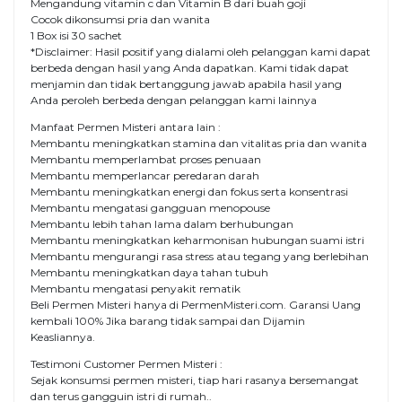
Mengandung vitamin c dan Vitamin B dari buah goji
Cocok dikonsumsi pria dan wanita
1 Box isi 30 sachet
*Disclaimer: Hasil positif yang dialami oleh pelanggan kami dapat
berbeda dengan hasil yang Anda dapatkan. Kami tidak dapat
menjamin dan tidak bertanggung jawab apabila hasil yang
Anda peroleh berbeda dengan pelanggan kami lainnya
Manfaat Permen Misteri antara lain :
Membantu meningkatkan stamina dan vitalitas pria dan wanita
Membantu memperlambat proses penuaan
Membantu memperlancar peredaran darah
Membantu meningkatkan energi dan fokus serta konsentrasi
Membantu mengatasi gangguan menopouse
Membantu lebih tahan lama dalam berhubungan
Membantu meningkatkan keharmonisan hubungan suami istri
Membantu mengurangi rasa stress atau tegang yang berlebihan
Membantu meningkatkan daya tahan tubuh
Membantu mengatasi penyakit rematik
Beli Permen Misteri hanya di PermenMisteri.com. Garansi Uang
kembali 100% Jika barang tidak sampai dan Dijamin
Keasliannya.
Testimoni Customer Permen Misteri :
Sejak konsumsi permen misteri, tiap hari rasanya bersemangat
dan terus gangguin istri di rumah..