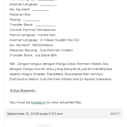
Alamat Lengkap : __________
No. Hp Aktif : __________
Pesanan Bar
Peang : __________
Transfer Bank : ____________
Contoh Format Pemesanan
Nama Lengkap : Yunita Sari
Alamat Lengkap : Jl. Hasan Nuddin No.102
No. Hp Aktif : 08123456xxx
Pesanan Barang : Jual Permen misteri
Transfer Bank : Via Bank BRI
NB : Jangan tergiur dengan Harga Obat Permen Misteri Asli
dengan harga murah atau yang banyak di jual di marketplace
seperti Viagra Shopee, Tokopedia, Bukalapak dan lainnya.
Distributor Resmi Jual Permen Misteri Asli Di Apotik Indonesia
Attachments:
You must be
logged in
to view attached files.
September 12, 2025 pada 5:00 pm
#8537