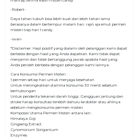
mantap terima kasih misteri candy.
-Robert-
Daya tahan tubuh bisa lebih kuat dan lebih tahan lama
berasanya dalam bertempur malam hari. rajin aja emut permen
misteri tiap hari 1 candy.
-iwan-
*Disclaimer: Hasil positif yang dialami oleh pelanggan kami dapat
berbeda dengan hasil yang Anda dapatkan. Kami tidak dapat
menjamin dan tidak bertanggung jawab apabila hasil yang
Anda peroleh berbeda dengan pelanggan kami lainnya
Cara Konsumsi Permen Misteri :
1 permen setiap hari untuk menjaga kesehatan
Untuk meningkatkan stamina konsumsi 30 menit sebelum
berhubungan
Untuk penderita tekanan darah tinggi, Gangguan jantung dan
stroke harap konsultasi terlebih dahulu ke dokter atau ahlinya
sebelum mengkonsumsi permen misteri
Komposisi Utama Permen Misteri antara lain :
Himalaya Goji
Gingseng Extract
Cynomorium Songaricum
Enzymes