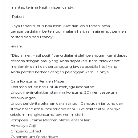
mantap terima kasih misteri candy.
-Robert-
Daya tahan tubuh bisa lebih kuat dan lebih tahan lama
berasanya dalam bertempur malam hari. rajin aja emut permen
misteri tiap hari 1 candy.
-iwan-
*Disclaimer: Hasil positif yang dialami oleh pelanggan kami dapat
berbeda dengan hasil yang Anda dapatkan. Kami tidak dapat
menjamin dan tidak bertanggung jawab apabila hasil yang
Anda peroleh berbeda dengan pelanggan kami lainnya
Cara Konsumsi Permen Misteri :
1 permen setiap hari untuk menjaga kesehatan
Untuk meningkatkan stamina konsumsi 30 menit sebelum
berhubungan
Untuk penderita tekanan darah tinggi, Gangguan jantung dan
stroke harap konsultasi terlebih dahulu ke dokter atau ahlinya
sebelum mengkonsumsi permen misteri
Komposisi Utama Permen Misteri antara lain :
Himalaya Goji
Gingseng Extract
Cynomorium Songaricum