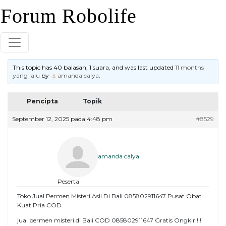
Skip
Forum Robolife
to
content
This topic has 40 balasan, 1 suara, and was last updated
11 months
yang lalu
by
amanda calya
.
Pencipta
Topik
September 12, 2025 pada 4:48 pm
#8529
amanda calya
Peserta
Toko Jual Permen Misteri Asli Di Bali 085802911647 Pusat Obat
Kuat Pria COD
jual permen misteri di Bali COD 085802911647 Gratis Ongkir !!!