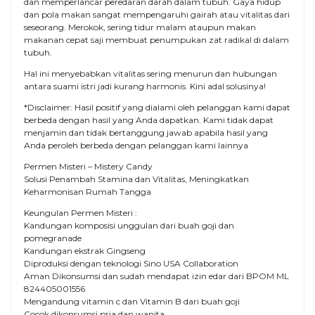
dan memperlancar peredaran darah dalam tubuh. Gaya hidup
dan pola makan sangat mempengaruhi gairah atau vitalitas dari
seseorang. Merokok, sering tidur malam ataupun makan
makanan cepat saji membuat penumpukan zat radikal di dalam
tubuh.
Hal ini menyebabkan vitalitas sering menurun dan hubungan
antara suami istri jadi kurang harmonis. Kini adal solusinya!
*Disclaimer: Hasil positif yang dialami oleh pelanggan kami dapat
berbeda dengan hasil yang Anda dapatkan. Kami tidak dapat
menjamin dan tidak bertanggung jawab apabila hasil yang
Anda peroleh berbeda dengan pelanggan kami lainnya
Permen Misteri – Mistery Candy
Solusi Penambah Stamina dan Vitalitas, Meningkatkan
Keharmonisan Rumah Tangga
Keungulan Permen Misteri :
Kandungan komposisi unggulan dari buah goji dan
pomegranade
Kandungan ekstrak Gingseng
Diproduksi dengan teknologi Sino USA Collaboration
Aman Dikonsumsi dan sudah mendapat izin edar dari BPOM ML
824405001556
Mengandung vitamin c dan Vitamin B dari buah goji
Cocok dikonsumsi pria dan wanita