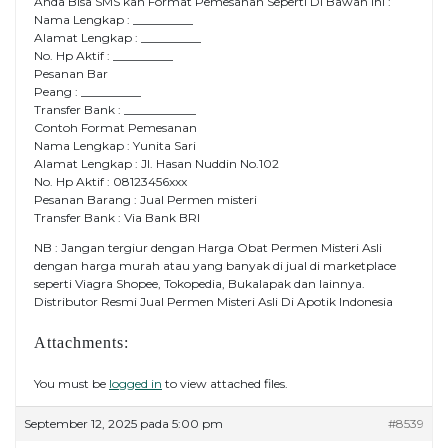
Anda Bisa SMS kan Format Pemesanan Seperti Di Bawah Ini :
Nama Lengkap : __________
Alamat Lengkap : __________
No. Hp Aktif : __________
Pesanan Bar
Peang : __________
Transfer Bank : ____________
Contoh Format Pemesanan
Nama Lengkap : Yunita Sari
Alamat Lengkap : Jl. Hasan Nuddin No.102
No. Hp Aktif : 08123456xxx
Pesanan Barang : Jual Permen misteri
Transfer Bank : Via Bank BRI
NB : Jangan tergiur dengan Harga Obat Permen Misteri Asli
dengan harga murah atau yang banyak di jual di marketplace
seperti Viagra Shopee, Tokopedia, Bukalapak dan lainnya.
Distributor Resmi Jual Permen Misteri Asli Di Apotik Indonesia
Attachments:
You must be
logged in
to view attached files.
September 12, 2025 pada 5:00 pm
#8539