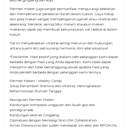
ekstrak gingseng dan kopi.
Permen misteri juga sangat bermanfaat mengurangi kelelahan
dan memperlancar peredaran darah dalam tubuh. Gaya hidup
dan pola makan sangat mempengaruhi gairah atau vitalitas dari
seseorang. Merokok, sering tidur malam ataupun makan
makanan cepat saji membuat penumpukan zat radikal di dalam
tubuh.
Hal ini menyebabkan vitalitas sering menurun dan hubungan
antara suami istri jadi kurang harmonis. Kini adal solusinya!
*Disclaimer: Hasil positif yang dialami oleh pelanggan kami dapat
berbeda dengan hasil yang Anda dapatkan. Kami tidak dapat
menjamin dan tidak bertanggung jawab apabila hasil yang
Anda peroleh berbeda dengan pelanggan kami lainnya
Permen Misteri – Mistery Candy
Solusi Penambah Stamina dan Vitalitas, Meningkatkan
Keharmonisan Rumah Tangga
Keungulan Permen Misteri :
Kandungan komposisi unggulan dari buah goji dan
pomegranade
Kandungan ekstrak Gingseng
Diproduksi dengan teknologi Sino USA Collaboration
Aman Dikonsumsi dan sudah mendapat izin edar dari BPOM ML