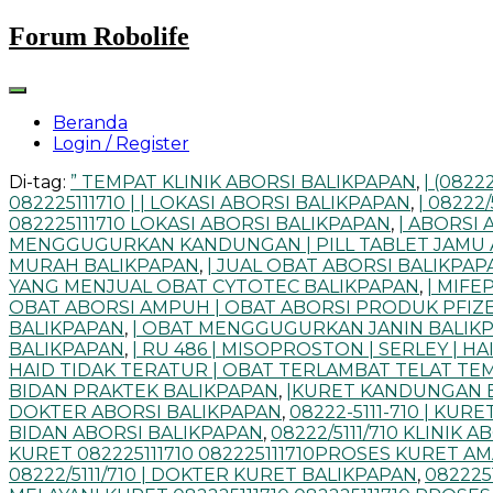
Skip
Forum Robolife
to
content
Beranda
Login / Register
Di-tag:
” TEMPAT KLINIK ABORSI BALIKPAPAN
,
| (0822
082225111710 | | LOKASI ABORSI BALIKPAPAN
,
| 08222
082225111710 LOKASI ABORSI BALIKPAPAN
,
| ABORSI
MENGGUGURKAN KANDUNGAN | PILL TABLET JAMU 
MURAH BALIKPAPAN
,
| JUAL OBAT ABORSI BALIKPAP
YANG MENJUAL OBAT CYTOTEC BALIKPAPAN
,
| MIFE
OBAT ABORSI AMPUH | OBAT ABORSI PRODUK PFIZE
BALIKPAPAN
,
| OBAT MENGGUGURKAN JANIN BALIK
BALIKPAPAN
,
| RU 486 | MISOPROSTON | SERLEY | 
HAID TIDAK TERATUR | OBAT TERLAMBAT TELAT TE
BIDAN PRAKTEK BALIKPAPAN
,
|KURET KANDUNGAN 
DOKTER ABORSI BALIKPAPAN
,
08222-5111-710 | KU
BIDAN ABORSI BALIKPAPAN
,
08222/5111/710 KLINIK 
KURET 082225111710 082225111710PROSES KURET A
08222/5111/710 | DOKTER KURET BALIKPAPAN
,
082225