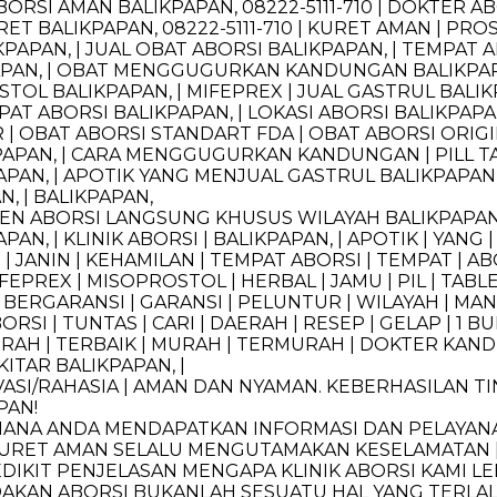
ABORSI AMAN BALIKPAPAN, 08222-5111-710 | DOKTER A
T BALIKPAPAN, 08222-5111-710 | KURET AMAN | PRO
PAPAN, | JUAL OBAT ABORSI BALIKPAPAN, | TEMPAT A
KPAPAN, | OBAT MENGGUGURKAN KANDUNGAN BALIKPAP
OL BALIKPAPAN, | MIFEPREX | JUAL GASTRUL BALIKPA
T ABORSI BALIKPAPAN, | LOKASI ABORSI BALIKPAPAN,
 | OBAT ABORSI STANDART FDA | OBAT ABORSI ORI
APAN, | CARA MENGGUGURKAN KANDUNGAN | PILL TA
AN, | APOTIK YANG MENJUAL GASTRUL BALIKPAPAN, 
, | BALIKPAPAN,
ASIEN ABORSI LANGSUNG KHUSUS WILAYAH BALIKPAPAN
APAN, | KLINIK ABORSI | BALIKPAPAN, | APOTIK | YANG 
IN | KEHAMILAN | TEMPAT ABORSI | TEMPAT | ABORSI
IFEPREX | MISOPROSTOL | HERBAL | JAMU | PIL | TABLE
| BERGARANSI | GARANSI | PELUNTUR | WILAYAH | MAN
ORSI | TUNTAS | CARI | DAERAH | RESEP | GELAP | 1 BU
ERAH | TERBAIK | MURAH | TERMURAH | DOKTER KANDUNG
KITAR BALIKPAPAN, |
SI/RAHASIA | AMAN DAN NYAMAN. KEBERHASILAN TI
PAN!
DIMANA ANDA MENDAPATKAN INFORMASI DAN PELAYA
N KURET AMAN SELALU MENGUTAMAKAN KESELAMATAN
EDIKIT PENJELASAN MENGAPA KLINIK ABORSI KAMI L
DAKAN ABORSI BUKANLAH SESUATU HAL YANG TERLAL