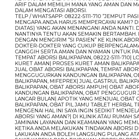
ARIF DALAM MEMILIH MANA YANG AMAN DAN M
DALAM MENGATASI ABORSI.
TELP / WHATSAPP: 08222-5111-710 “JEMPUT P
MENGAPA ANDA HARUS MEMPERCAYAI KAMI? D
DIATAS) YANG AKAN MENANGANI ANDA NANTI. 
NANTINYA TENTU AKAN SEMAKIN BERTAMBAH. 
DENGAN MENGIRIM “SI PASIEN” KE KLINIK ABO
DOKTER-DOKTER YANG CUKUP BERPENGALAMAN 
CANGGIH SERTA AMAN DAN NYAMAN UNTUK PAS
TEMPAT ABORSI BALIKPAPAN, 08222-5111-710| L
KURET AMAN| PROSES KURET AMAN BALIKPAPAN, 
JUAL OBAT ABORSI BALIKPAPAN, TEMPAT ABORS
MENGGUGURKAN KANDUNGAN BALIKPAPAN, OBA
BALIKPAPAN, MIFEPREX| JUAL GASTRUL BALIKP
BALIKPAPAN, OBAT ABORSI AMPUH| OBAT ABOR
KANDUNGAN BALIKPAPAN, OBAT PENGGUGUR JA
LANCAR BULAN| APOTIK YANG MENJUAL OBAT 
BALIKPAPAN, OBAT PIL JAMU TABLET HERBAL 
MENGENAI HAL INI SAYA INGIN SEDIKIT MEN
ABORSI YANG AMAN?| DI KLINIK ATAU RUMAH S
JAMINAN LAYANAN DAN KEAMANAN YANG MEMUAS
KETIKA ANDA MELAKUKAN TINDAKAN ABORSI DI
LAKUKAN ANDA BOLEH LANGSUNG PULANG ATA