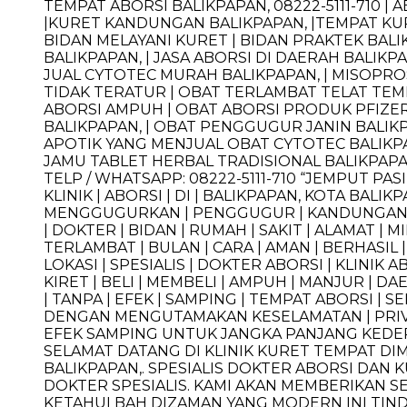
TEMPAT ABORSI BALIKPAPAN, 08222-5111-710 | 
|KURET KANDUNGAN BALIKPAPAN, |TEMPAT KURE
BIDAN MELAYANI KURET | BIDAN PRAKTEK BALIK
BALIKPAPAN, | JASA ABORSI DI DAERAH BALI
JUAL CYTOTEC MURAH BALIKPAPAN, | MISOPROST
TIDAK TERATUR | OBAT TERLAMBAT TELAT TEMPA
ABORSI AMPUH | OBAT ABORSI PRODUK PFIZER
BALIKPAPAN, | OBAT PENGGUGUR JANIN BALIKP
APOTIK YANG MENJUAL OBAT CYTOTEC BALIKPAP
JAMU TABLET HERBAL TRADISIONAL BALIKPAPAN
TELP / WHATSAPP: 08222-5111-710 “JEMPUT P
KLINIK | ABORSI | DI | BALIKPAPAN, KOTA BALIKP
MENGGUGURKAN | PENGGUGUR | KANDUNGAN | JAN
| DOKTER | BIDAN | RUMAH | SAKIT | ALAMAT | M
TERLAMBAT | BULAN | CARA | AMAN | BERHASIL 
LOKASI | SPESIALIS | DOKTER ABORSI | KLINIK AB
KIRET | BELI | MEMBELI | AMPUH | MANJUR | DA
| TANPA | EFEK | SAMPING | TEMPAT ABORSI | SE
DENGAN MENGUTAMAKAN KESELAMATAN | PRIVA
EFEK SAMPING UNTUK JANGKA PANJANG KEDE
SELAMAT DATANG DI KLINIK KURET TEMPAT 
BALIKPAPAN,. SPESIALIS DOKTER ABORSI DA
DOKTER SPESIALIS. KAMI AKAN MEMBERIKAN S
KETAHUI BAH DIZAMAN YANG MODERN INI TIN