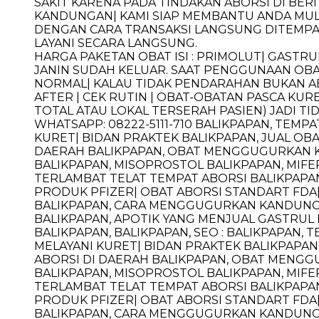
SAKIT KARENA PADA TINDAKAN ABORSI DI BE
KANDUNGAN| KAMI SIAP MEMBANTU ANDA MUL
DENGAN CARA TRANSAKSI LANGSUNG DITEMPAT.
LAYANI SECARA LANGSUNG.
HARGA PAKETAN OBAT ISI : PRIMOLUT| GASTR
JANIN SUDAH KELUAR. SAAT PENGGUNAAN OBA
NORMAL| KALAU TIDAK PENDARAHAN BUKAN ABOR
AFTER | CEK RUTIN | OBAT-OBATAN PASCA KUR
TOTAL ATAU LOKAL TERSERAH PASIEN) JADI TID
WHATSAPP: 08222-5111-710 BALIKPAPAN, TEM
KURET| BIDAN PRAKTEK BALIKPAPAN, JUAL OBA
DAERAH BALIKPAPAN, OBAT MENGGUGURKAN K
BALIKPAPAN, MISOPROSTOL BALIKPAPAN, MIFEP
TERLAMBAT TELAT TEMPAT ABORSI BALIKPAPAN,
PRODUK PFIZER| OBAT ABORSI STANDART FDA
BALIKPAPAN, CARA MENGGUGURKAN KANDUNGAN
BALIKPAPAN, APOTIK YANG MENJUAL GASTRUL 
BALIKPAPAN, BALIKPAPAN, SEO : BALIKPAPAN,
MELAYANI KURET| BIDAN PRAKTEK BALIKPAPAN,
ABORSI DI DAERAH BALIKPAPAN, OBAT MENG
BALIKPAPAN, MISOPROSTOL BALIKPAPAN, MIFEP
TERLAMBAT TELAT TEMPAT ABORSI BALIKPAPAN,
PRODUK PFIZER| OBAT ABORSI STANDART FDA
BALIKPAPAN, CARA MENGGUGURKAN KANDUNGAN