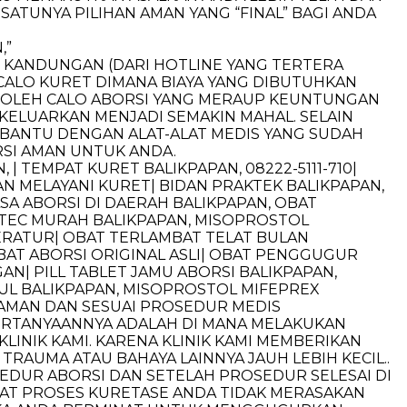
ATUNYA PILIHAN AMAN YANG “FINAL” BAGI ANDA
,”
 KANDUNGAN (DARI HOTLINE YANG TERTERA
O-CALO KURET DIMANA BIAYA YANG DIBUTUHKAN
LA OLEH CALO ABORSI YANG MERAUP KEUNTUNGAN
IKELUARKAN MENJADI SEMAKIN MAHAL. SELAIN
IBANTU DENGAN ALAT-ALAT MEDIS YANG SUDAH
RSI AMAN UNTUK ANDA.
, | TEMPAT KURET BALIKPAPAN, 08222-5111-710|
DAN MELAYANI KURET| BIDAN PRAKTEK BALIKPAPAN,
ASA ABORSI DI DAERAH BALIKPAPAN, OBAT
TEC MURAH BALIKPAPAN, MISOPROSTOL
TERATUR| OBAT TERLAMBAT TELAT BULAN
BAT ABORSI ORIGINAL ASLI| OBAT PENGGUGUR
| PILL TABLET JAMU ABORSI BALIKPAPAN,
UL BALIKPAPAN, MISOPROSTOL MIFEPREX
I AMAN DAN SESUAI PROSEDUR MEDIS
PERTANYAANNYA ADALAH DI MANA MELAKUKAN
KLINIK KAMI. KARENA KLINIK KAMI MEMBERIKAN
RAUMA ATAU BAHAYA LAINNYA JAUH LEBIH KECIL..
SEDUR ABORSI DAN SETELAH PROSEDUR SELESAI DI
AT PROSES KURETASE ANDA TIDAK MERASAKAN