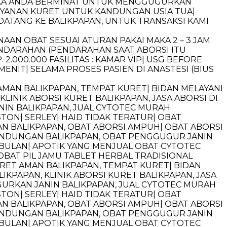
 JIKA ANDA BERMINAT UNTUK MENGGUGURKAN
AYANAN KURET UNTUK KANDUNGAN USIA TUA|
DATANG KE BALIKPAPAN, UNTUK TRANSAKSI KAMI
AAN OBAT SESUAI ATURAN PAKAI MAKA 2 – 3 JAM
ENDARAHAN (PENDARAHAN SAAT ABORSI ITU
000.000 FASILITAS : KAMAR VIP| USG BEFORE
ENIT| SELAMA PROSES PASIEN DI ANASTESI (BIUS
 AMAN BALIKPAPAN, TEMPAT KURET| BIDAN MELAYANI
KLINIK ABORSI KURET BALIKPAPAN, JASA ABORSI DI
IN BALIKPAPAN, JUAL CYTOTEC MURAH
TON| SERLEY| HAID TIDAK TERATUR| OBAT
LAN BALIKPAPAN, OBAT ABORSI AMPUH| OBAT ABORSI
KANDUNGAN BALIKPAPAN, OBAT PENGGUGUR JANIN
 BULAN| APOTIK YANG MENJUAL OBAT CYTOTEC
OBAT PIL JAMU TABLET HERBAL TRADISIONAL
URET AMAN BALIKPAPAN, TEMPAT KURET| BIDAN
IKPAPAN, KLINIK ABORSI KURET BALIKPAPAN, JASA
URKAN JANIN BALIKPAPAN, JUAL CYTOTEC MURAH
TON| SERLEY| HAID TIDAK TERATUR| OBAT
LAN BALIKPAPAN, OBAT ABORSI AMPUH| OBAT ABORSI
KANDUNGAN BALIKPAPAN, OBAT PENGGUGUR JANIN
 BULAN| APOTIK YANG MENJUAL OBAT CYTOTEC