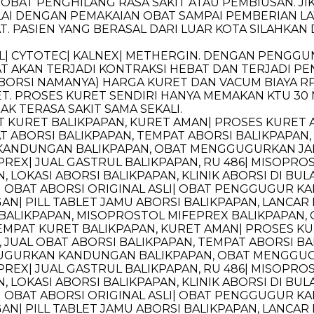
RI OBAT PENGHILANG RASA SAKIT ATAU PEMBIUSAN.
AI DENGAN PEMAKAIAN OBAT SAMPAI PEMBERIAN L
 PASIEN YANG BERASAL DARI LUAR KOTA SILAHKAN 
UL| CYTOTEC| KALNEX| METHERGIN. DENGAN PENGGUN
T AKAN TERJADI KONTRAKSI HEBAT DAN TERJADI P
SI NAMANYA) HARGA KURET DAN VACUM BIAYA RP. 2.
ET. PROSES KURET SENDIRI HANYA MEMAKAN KTU 30 M
AK TERASA SAKIT SAMA SEKALI.
PAT KURET BALIKPAPAN, KURET AMAN| PROSES KURET
T ABORSI BALIKPAPAN, TEMPAT ABORSI BALIKPAPAN, 
ANDUNGAN BALIKPAPAN, OBAT MENGGUGURKAN JAN
REX| JUAL GASTRUL BALIKPAPAN, RU 486| MISOPROS
 LOKASI ABORSI BALIKPAPAN, KLINIK ABORSI DI BU
| OBAT ABORSI ORIGINAL ASLI| OBAT PENGGUGUR 
| PILL TABLET JAMU ABORSI BALIKPAPAN, LANCAR
BALIKPAPAN, MISOPROSTOL MIFEPREX BALIKPAPAN, 
 TEMPAT KURET BALIKPAPAN, KURET AMAN| PROSES K
 JUAL OBAT ABORSI BALIKPAPAN, TEMPAT ABORSI BAL
GUGURKAN KANDUNGAN BALIKPAPAN, OBAT MENGGUG
REX| JUAL GASTRUL BALIKPAPAN, RU 486| MISOPROS
 LOKASI ABORSI BALIKPAPAN, KLINIK ABORSI DI BU
| OBAT ABORSI ORIGINAL ASLI| OBAT PENGGUGUR 
| PILL TABLET JAMU ABORSI BALIKPAPAN, LANCAR