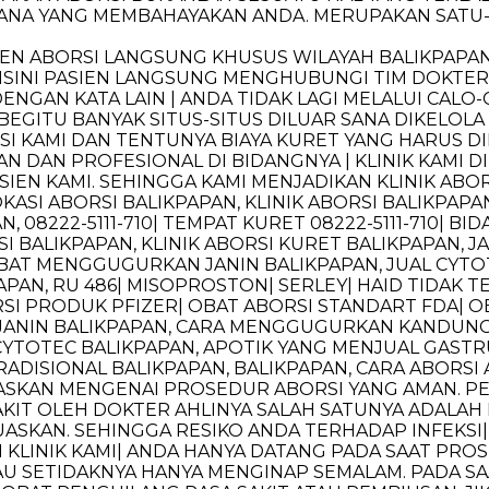
ANA YANG MEMBAHAYAKAN ANDA. MERUPAKAN SATU-S
ASIEN ABORSI LANGSUNG KHUSUS WILAYAH BALIKPAPAN
ISINI PASIEN LANGSUNG MENGHUBUNGI TIM DOKTER
DENGAN KATA LAIN | ANDA TIDAK LAGI MELALUI CAL
BEGITU BANYAK SITUS-SITUS DILUAR SANA DIKELO
RSI KAMI DAN TENTUNYA BIAYA KURET YANG HARUS D
DAN PROFESIONAL DI BIDANGNYA | KLINIK KAMI D
IEN KAMI. SEHINGGA KAMI MENJADIKAN KLINIK ABO
OKASI ABORSI BALIKPAPAN, KLINIK ABORSI BALIKPAPAN
08222-5111-710| TEMPAT KURET 08222-5111-710| BI
I BALIKPAPAN, KLINIK ABORSI KURET BALIKPAPAN, J
T MENGGUGURKAN JANIN BALIKPAPAN, JUAL CYTO
APAN, RU 486| MISOPROSTON| SERLEY| HAID TIDAK 
SI PRODUK PFIZER| OBAT ABORSI STANDART FDA| O
NIN BALIKPAPAN, CARA MENGGUGURKAN KANDUNGAN
CYTOTEC BALIKPAPAN, APOTIK YANG MENJUAL GASTR
TRADISIONAL BALIKPAPAN, BALIKPAPAN, CARA ABORS
JELASKAN MENGENAI PROSEDUR ABORSI YANG AMAN. 
AKIT OLEH DOKTER AHLINYA SALAH SATUNYA ADALAH 
KAN. SEHINGGA RESIKO ANDA TERHADAP INFEKSI| T
 KLINIK KAMI| ANDA HANYA DATANG PADA SAAT PRO
U SETIDAKNYA HANYA MENGINAP SEMALAM. PADA SA