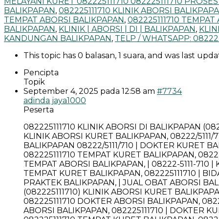
MELAYANI KURET 082225111710 082225111710 PROS
BALIKPAPAN
,
082225111710 KLINIK ABORSI BALIKPAP
TEMPAT ABORSI BALIKPAPAN
,
082225111710 TEMPAT
BALIKPAPAN
,
KLINIK | ABORSI | DI | BALIKPAPAN
,
KLIN
KANDUNGAN BALIKPAPAN
,
TELP / WHATSAPP: 08222
This topic has 0 balasan, 1 suara, and was last upd
Pencipta
Topik
September 4, 2025 pada 12:58 am
#7734
adinda jaya1000
Peserta
082225111710 KLINIK ABORSI DI BALIKPAPAN (08
KLINIK ABORSI KURET BALIKPAPAN, 08222/5111/
BALIKPAPAN 08222/5111/710 | DOKTER KURET BA
082225111710 TEMPAT KURET BALIKPAPAN, 08222-
TEMPAT ABORSI BALIKPAPAN, | 08222-5111-710 |
TEMPAT KURET BALIKPAPAN, 082225111710 | BID
PRAKTEK BALIKPAPAN, | JUAL OBAT ABORSI BAL
(082225111710) KLINIK ABORSI KURET BALIKPAP
082225111710 DOKTER ABORSI BALIKPAPAN, 0822
ABORSI BALIKPAPAN, 082225111710 | DOKTER KU