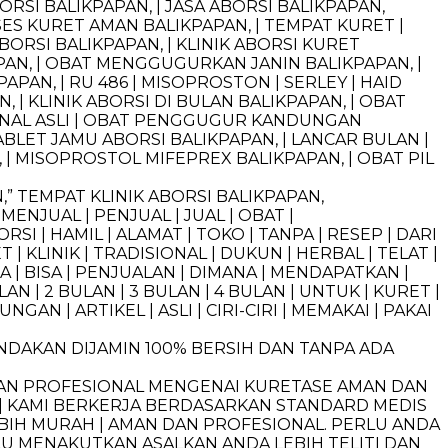
BORSI BALIKPAPAN, | JASA ABORSI BALIKPAPAN,
SES KURET AMAN BALIKPAPAN, | TEMPAT KURET |
BORSI BALIKPAPAN, | KLINIK ABORSI KURET
AN, | OBAT MENGGUGURKAN JANIN BALIKPAPAN, |
PAN, | RU 486 | MISOPROSTON | SERLEY | HAID
 | KLINIK ABORSI DI BULAN BALIKPAPAN, | OBAT
GINAL ASLI | OBAT PENGGUGUR KANDUNGAN
BLET JAMU ABORSI BALIKPAPAN, | LANCAR BULAN |
| MISOPROSTOL MIFEPREX BALIKPAPAN, | OBAT PIL
,” TEMPAT KLINIK ABORSI BALIKPAPAN,
| MENJUAL | PENJUAL | JUAL | OBAT |
 | HAMIL | ALAMAT | TOKO | TANPA | RESEP | DARI
T | KLINIK | TRADISIONAL | DUKUN | HERBAL | TELAT |
A | BISA | PENJUALAN | DIMANA | MENDAPATKAN |
LAN | 2 BULAN | 3 BULAN | 4 BULAN | UNTUK | KURET |
AN | ARTIKEL | ASLI | CIRI-CIRI | MEMAKAI | PAKAI
NDAKAN DIJAMIN 100% BERSIH DAN TANPA ADA
NAN PROFESIONAL MENGENAI KURETASE AMAN DAN
 | KAMI BERKERJA BERDASARKAN STANDARD MEDIS
EBIH MURAH | AMAN DAN PROFESIONAL. PERLU ANDA
U MENAKUTKAN ASALKAN ANDA LEBIH TELITI DAN