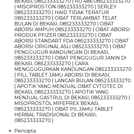
BEKASI, 085233333270 | RU 486 085233333270
| MISOPROSTON 085233333270 | SERLEY
085233333270 | HAID TIDAK TERATUR
085233333270 | OBAT TERLAMBAT TELAT
BULAN DI BEKASI, 085233333270 | OBAT
ABORSI AMPUH 085233333270 | OBAT ABORSI
PRODUK PFIZER 085233333270 | OBAT
ABORSI STANDART FDA 085233333270 | OBAT
ABORSI ORIGINAL ASLI 085233333270 | OBAT
PENGGUGUR KANDUNGAN DI BEKASI,
085233333270 | OBAT PENGGUGUR JANIN DI
BEKASI, 085233333270 | CARA
MENGGUGURKAN KANDUNGAN 085233333270
| PILL TABLET JAMU ABORSI DI BEKASI,
085233333270 | LANCAR BULAN 085233333270
| APOTIK YANG MENJUAL OBAT CYTOTEC DI
BEKASI, 085233333270 | APOTIK YANG
MENJUAL GASTRUL DI BEKASI, 085233333270 |
MISOPROSTOL MIFEPREX BEKASI,
085233333270 | OBAT PIL JAMU TABLET
HERBAL TRADISIONAL DI BEKASI,
085233333270 |
Pencipta