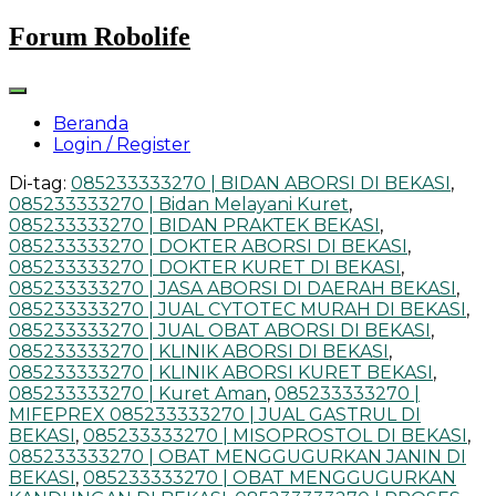
Skip
Forum Robolife
to
content
Beranda
Login / Register
Di-tag:
085233333270 | BIDAN ABORSI DI BEKASI
,
085233333270 | Bidan Melayani Kuret
,
085233333270 | BIDAN PRAKTEK BEKASI
,
085233333270 | DOKTER ABORSI DI BEKASI
,
085233333270 | DOKTER KURET DI BEKASI
,
085233333270 | JASA ABORSI DI DAERAH BEKASI
,
085233333270 | JUAL CYTOTEC MURAH DI BEKASI
,
085233333270 | JUAL OBAT ABORSI DI BEKASI
,
085233333270 | KLINIK ABORSI DI BEKASI
,
085233333270 | KLINIK ABORSI KURET BEKASI
,
085233333270 | Kuret Aman
,
085233333270 |
MIFEPREX 085233333270 | JUAL GASTRUL DI
BEKASI
,
085233333270 | MISOPROSTOL DI BEKASI
,
085233333270 | OBAT MENGGUGURKAN JANIN DI
BEKASI
,
085233333270 | OBAT MENGGUGURKAN