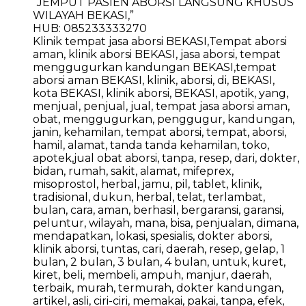
“JEMPUT PASIEN ABORSI LANGSUNG KHUSUS
WILAYAH BEKASI,”
HUB: 085233333270
Klinik tempat jasa aborsi BEKASI,Tempat aborsi
aman, klinik aborsi BEKASI, jasa aborsi, tempat
menggugurkan kandungan BEKASI,tempat
aborsi aman BEKASI, klinik, aborsi, di, BEKASI,
kota BEKASI, klinik aborsi, BEKASI, apotik, yang,
menjual, penjual, jual, tempat jasa aborsi aman,
obat, menggugurkan, penggugur, kandungan,
janin, kehamilan, tempat aborsi, tempat, aborsi,
hamil, alamat, tanda tanda kehamilan, toko,
apotek,jual obat aborsi, tanpa, resep, dari, dokter,
bidan, rumah, sakit, alamat, mifeprex,
misoprostol, herbal, jamu, pil, tablet, klinik,
tradisional, dukun, herbal, telat, terlambat,
bulan, cara, aman, berhasil, bergaransi, garansi,
peluntur, wilayah, mana, bisa, penjualan, dimana,
mendapatkan, lokasi, spesialis, dokter aborsi,
klinik aborsi, tuntas, cari, daerah, resep, gelap, 1
bulan, 2 bulan, 3 bulan, 4 bulan, untuk, kuret,
kiret, beli, membeli, ampuh, manjur, daerah,
terbaik, murah, termurah, dokter kandungan,
artikel, asli, ciri-ciri, memakai, pakai, tanpa, efek,