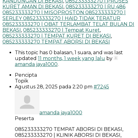
KANDUNGAN DI BEKASI
,
085233333270 | PROSES
KURET AMAN DI BEKASI
,
085233333270 | RU 486
085233333270 | MISOPROSTON 085233333270 |
SERLEY 085233333270 | HAID TIDAK TERATUR
085233333270 | OBAT TERLAMBAT TELAT BULAN DI
BEKASI
,
085233333270 | Tempat Kuret
,
085233333270 | TEMPAT KURET DI BEKASI
,
085233333270 TEMPAT ABORSI DI BEKASI
This topic has 0 balasan, 1 suara, and was last
updated
11 months, 1 week yang lalu
by
amanda jaya1000
.
Pencipta
Topik
Agustus 28, 2025 pada 2:20 pm
#7245
amanda jaya1000
Peserta
085233333270 TEMPAT ABORSI DI BEKASI,
085233333270 | KLINIK ABORSI DI BEKASI,