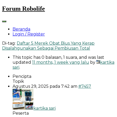
Skip
Forum Robolife
to
content
Beranda
Login / Register
Di-tag:
Daftar 5 Merek Obat Bius Yang Kerap
Disalahgunakan Sebagai Pembiusan Total
This topic has 0 balasan, 1 suara, and was last
updated
11 months, 1 week yang lalu
by
kartika
sari
.
Pencipta
Topik
Agustus 29, 2025 pada 7:42 am
#7457
kartika sari
Peserta