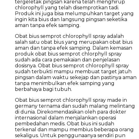
tergeletak pingsan karena telah menghirup
chlorophyll yang telah disemprotkan tadi.
Produk ini juga bisa melumpuhkan target yang
ingin kita bius dan langsung pingsan seketika
aman tanpa efek samping.
Obat bius semprot chlorophyll spray adalah
salah satu obat bius yang merupakan obat bius
aman dan tanpa efek samping. Dalam kemasan
produk obat bius semprot chlorphyll spray
sudah ada cara pemakaian dan penjelasan
dosisnya. Obat bius semprot chlorophyll spray
sudah terbukti mampu membuat target jatuh
pingsan dalam waktu sekejap dan pastinya aman
tanpa menimbulkan efek samping yang
berbahaya bagi tubuh.
Obat bius semprot chlorophyll spray made in
germany ternama dan sudah malang melintang
di dunia. Direkomendasikan oleh para dokter
internasional dalam menjalankan operasi
pembedahan medis. Obat bius ini sudah
terkenal dan mampu membius beberapa orang
sekaligus. Untuk penggunaanya sendiri pun