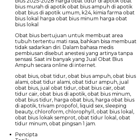
bius 2025-2028 harga obat tidur di apotik obat
bius murah di apotik obat bius ampuh di apotik
obat bius di apotik umum, k24, kimia farma obat
bius lokal harga obat bius minum harga obat
bius lokal
Obat bius bertujuan untuk membuat area
tubuh tertentu mati rasa, bahkan bisa membuat
tidak sadarkan diri. Dalam bahasa medis
pembiusan disebut anestesi yang artinya tanpa
sensasi. Saat ini banyak yang Jual Obat Bius
Ampuh secara online di internet.
obat bius, obat tidur, obat bius ampuh, obat bius
alami, obat tidur alami, obat tidur ampuh, jual
obat bius, jual obat tidur, obat bius cair, obat
tidur cair, obat bius di apotik, obat bius minum,
obat bius tidur, harga obat bius, harga obat bius
di apotik, trivam propofol, liquid sex, sleeping
beauty, chloroform, chlorophyll, obat bius lokal,
obat bius lokak semprot, obat tidur lokal, obat
tidur minum, obat pingsan 1 jam.
Pencipta