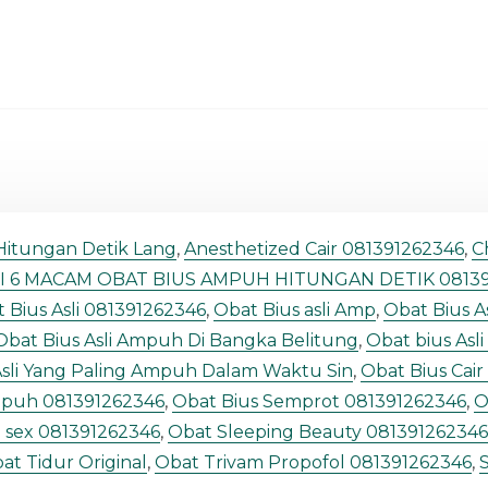
 Hitungan Detik Lang
,
Anesthetized Cair 081391262346
,
C
NI 6 MACAM OBAT BIUS AMPUH HITUNGAN DETIK 08139
 Bius Asli 081391262346
,
Obat Bius asli Amp
,
Obat Bius A
Obat Bius Asli Ampuh Di Bangka Belitung
,
Obat bius As
Asli Yang Paling Ampuh Dalam Waktu Sin
,
Obat Bius Cai
mpuh 081391262346
,
Obat Bius Semprot 081391262346
,
O
d sex 081391262346
,
Obat Sleeping Beauty 081391262346
at Tidur Original
,
Obat Trivam Propofol 081391262346
,