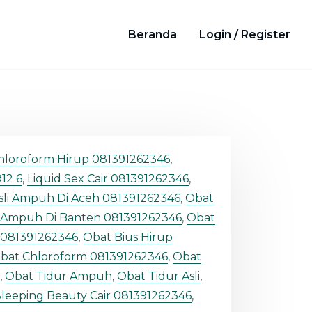
Beranda
Login / Register
hloroform Hirup 081391262346
,
12 6
,
Liquid Sex Cair 081391262346
,
sli Ampuh Di Aceh 081391262346
,
Obat
li Ampuh Di Banten 081391262346
,
Obat
r 081391262346
,
Obat Bius Hirup
bat Chloroform 081391262346
,
Obat
,
Obat Tidur Ampuh
,
Obat Tidur Asli
,
Sleeping Beauty Cair 081391262346
,