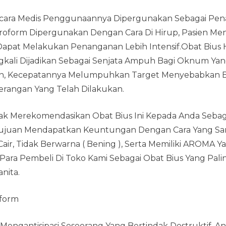
Secara Medis Penggunaannya Dipergunakan Sebagai P
roform Dipergunakan Dengan Cara Di Hirup, Pasien Menj
apat Melakukan Penanganan Lebih Intensif.Obat Bius H
ngkali Dijadikan Sebagai Senjata Ampuh Bagi Oknum Y
an, Kecepatannya Melumpuhkan Target Menyebabkan B
rangan Yang Telah Dilakukan.
dak Merekomendasikan Obat Bius Ini Kepada Anda Sebag
juan Mendapatkan Keuntungan Dengan Cara Yang San
ir, Tidak Berwarna ( Bening ), Serta Memiliki AROMA 
 Para Pembeli Di Toko Kami Sebagai Obat Bius Yang Pa
nita.
oform
engantisipasi Seseorang Yang Bertindak Destruktif,