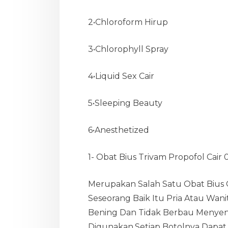
2•Chloroform Hirup
3•Chlorophyll Spray
4•Liquid Sex Cair
5•Sleeping Beauty
6•Anesthetized
1- Obat Bius Trivam Propofol Cair
Merupakan Salah Satu Obat Bius 
Seseorang Baik Itu Pria Atau Wan
Bening Dan Tidak Berbau Menyen
Digunakan.Setiap Botolnya Dapat