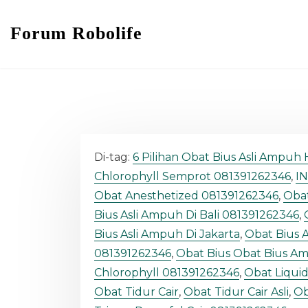
Forum Robolife
Di-tag:
6 Pilihan Obat Bius Asli Ampuh
Chlorophyll Semprot 081391262346
,
I
Obat Anesthetized 081391262346
,
Obat
Bius Asli Ampuh Di Bali 081391262346
,
Bius Asli Ampuh Di Jakarta
,
Obat Bius 
081391262346
,
Obat Bius Obat Bius A
Chlorophyll 081391262346
,
Obat Liqui
Obat Tidur Cair
,
Obat Tidur Cair Asli
,
Ob