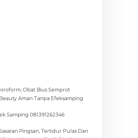
hloroform, Obat Bius Semprot
ng Beauty Aman Tanpa Efeksamping
fek Samping 081391262346
asaran Pingsan, Tertidur Pulas Dan