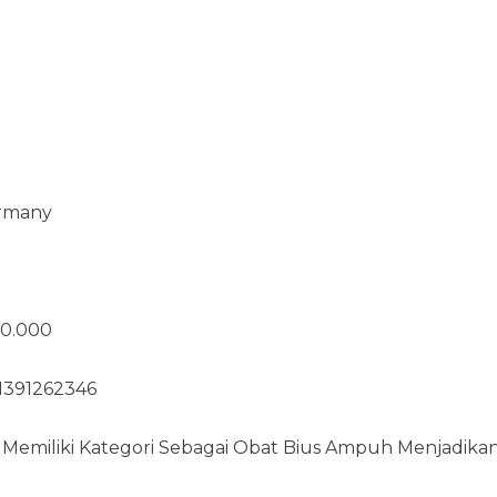
ermany
50.000
81391262346
 Memiliki Kategori Sebagai Obat Bius Ampuh Menjadika