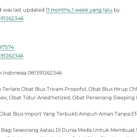
and was last updated
11 months, 1 week yang lalu
by
391262346
.
#7574
391262346
Di Indonesia 081391262346
Terlaris Obat Bius Trivam Propofol, Obat Bius Hirup C
d Sex, Obat Tidur Anesthetized, Obat Penenang Sleepi
hObat Bius Import Yang Terbukti Ampuh Aman Tanpa E
 Bagi Seseorang Aatau Di Dunia Medis Untuk Membuat S