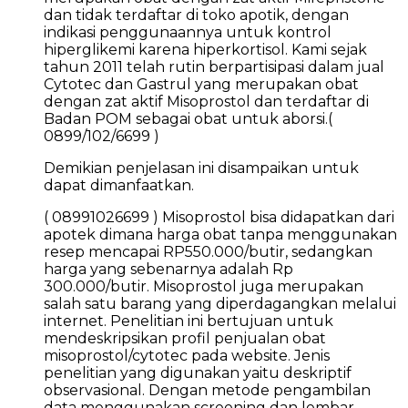
dan tidak terdaftar di toko apotik, dengan
indikasi penggunaannya untuk kontrol
hiperglikemi karena hiperkortisol. Kami sejak
tahun 2011 telah rutin berpartisipasi dalam jual
Cytotec dan Gastrul yang merupakan obat
dengan zat aktif Misoprostol dan terdaftar di
Badan POM sebagai obat untuk aborsi.(
0899/102/6699 )
Demikian penjelasan ini disampaikan untuk
dapat dimanfaatkan.
( 08991026699 ) Misoprostol bisa didapatkan dari
apotek dimana harga obat tanpa menggunakan
resep mencapai RP550.000/butir, sedangkan
harga yang sebenarnya adalah Rp
300.000/butir. Misoprostol juga merupakan
salah satu barang yang diperdagangkan melalui
internet. Penelitian ini bertujuan untuk
mendeskripsikan profil penjualan obat
misoprostol/cytotec pada website. Jenis
penelitian yang digunakan yaitu deskriptif
observasional. Dengan metode pengambilan
data menggunakan screening dan lembar