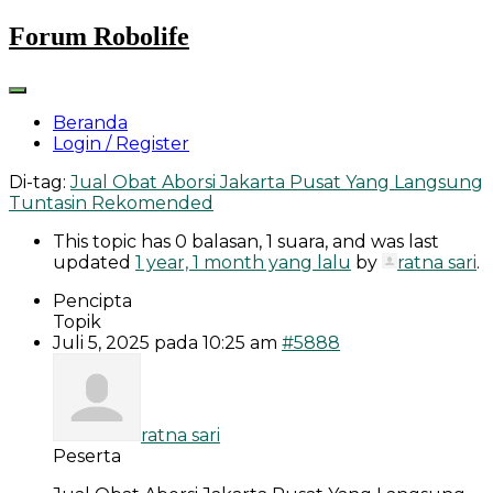
Skip
Forum Robolife
to
content
Beranda
Login / Register
Di-tag:
Jual Obat Aborsi Jakarta Pusat Yang Langsung
Tuntasin Rekomended
This topic has 0 balasan, 1 suara, and was last
updated
1 year, 1 month yang lalu
by
ratna sari
.
Pencipta
Topik
Juli 5, 2025 pada 10:25 am
#5888
ratna sari
Peserta